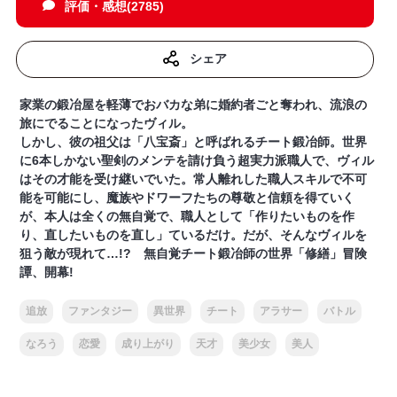
評価・感想(2785)
シェア
家業の鍛冶屋を軽薄でおバカな弟に婚約者ごと奪われ、流浪の
旅にでることになったヴィル。
しかし、彼の祖父は「八宝斎」と呼ばれるチート鍛冶師。世界
に6本しかない聖剣のメンテを請け負う超実力派職人で、ヴィル
はその才能を受け継いでいた。常人離れした職人スキルで不可
能を可能にし、魔族やドワーフたちの尊敬と信頼を得ていく
が、本人は全くの無自覚で、職人として「作りたいものを作
り、直したいものを直し」ているだけ。だが、そんなヴィルを
狙う敵が現れて…!? 無自覚チート鍛冶師の世界「修繕」冒険
譚、開幕!
追放
ファンタジー
異世界
チート
アラサー
バトル
なろう
恋愛
成り上がり
天才
美少女
美人