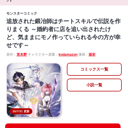
モンスターコミック
追放された鍛冶師はチートスキルで伝説を作
りまくる ～婚約者に店を追い出されたけ
ど、気ままにモノ作っていられる今の方が幸
せです～
原作：
茨木野
キャラクター原案：
kodamazon
漫画：
添宋
コミックス一覧
小説一覧
26/7/31 更新