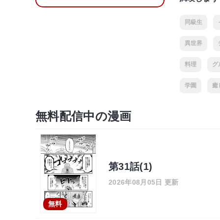
同級生
異世界
料理
グ
学園
癒
無料配信中の漫画
第31話(1)
2026年08月05日 更新
無料