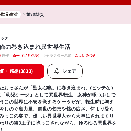
異世界生活
第30話(1)
ミック
俺の巻き込まれ異世界生活
華
原作：
ぬー（ツギクル）
キャラクター原案：
こよいみつき
価・感想(3833)
シェア
たおっさんが「聖女召喚」に巻き込まれ、(ビッチな）
に「幼児ケータ」として異世界転生！女神が暇つぶしで
うこの世界に不安を覚えるケータだが、転生時に与え
をしのぐ魔力量、前世の知恵や懐の広さ、何より愛ら
みっこの姿で、優しい異世界人から大事にされまくり
わりの第3王子に抱っこされながら、ゆるゆる異世界を
！