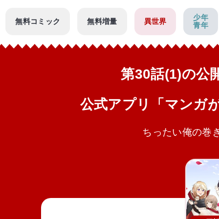
少年
無料コミック
無料増量
異世界
青年
第30話(1)の
公式アプリ「マンガ
ちったい俺の巻