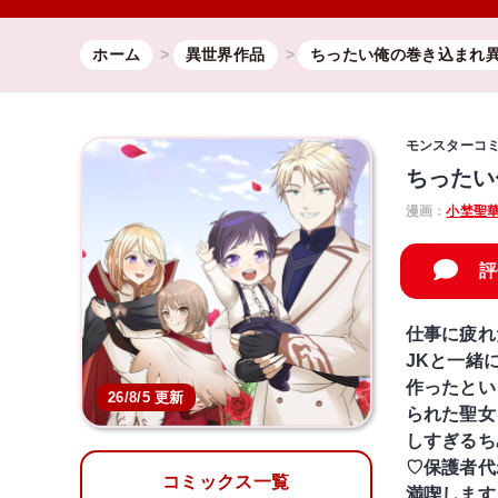
ホーム
異世界作品
ちったい俺の巻き込まれ
モンスターコ
ちったい
漫画：
小埜聖
評
仕事に疲れ
JKと一緒
作ったとい
26/8/5 更新
られた聖女
しすぎるち
♡保護者代
コミックス一覧
満喫します