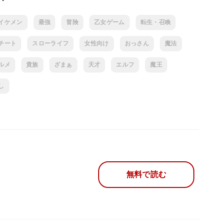
イケメン
最強
冒険
乙女ゲーム
転生・召喚
チート
スローライフ
女性向け
おっさん
魔法
ルメ
貴族
ざまぁ
天才
エルフ
魔王
し
無料で読む