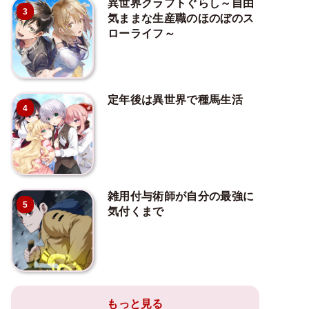
異世界クラフトぐらし～自由
3
気ままな生産職のほのぼのス
ローライフ～
定年後は異世界で種馬生活
4
雑用付与術師が自分の最強に
5
気付くまで
もっと見る