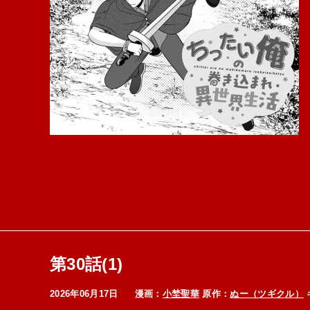
第30話(1)
2026年06月17日
漫画：
小埜聖華
原作：
ぬー（ツギクル）