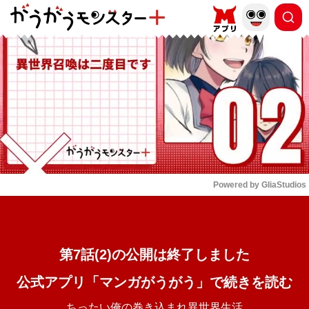
もっと読む
arrow_forward_ios
Powered by 
GliaStudios
Mute
第7話(2)の公開は終了しました
公式アプリ「マンガがうがう」で続きを読む
ちったい俺の巻き込まれ異世界生活