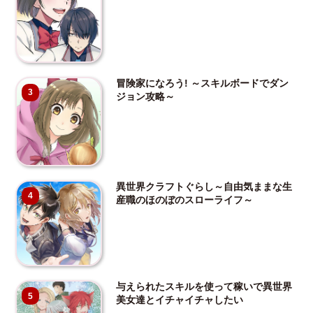
冒険家になろう! ～スキルボードでダン
3
ジョン攻略～
異世界クラフトぐらし～自由気ままな生
4
産職のほのぼのスローライフ～
与えられたスキルを使って稼いで異世界
5
美女達とイチャイチャしたい