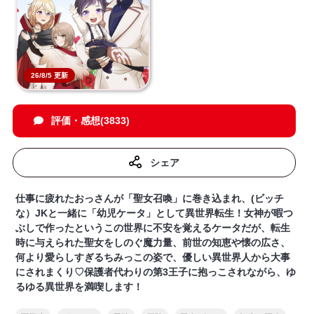
26/8/5 更新
評価・感想(3833)
シェア
仕事に疲れたおっさんが「聖女召喚」に巻き込まれ、(ビッチ
な）JKと一緒に「幼児ケータ」として異世界転生！女神が暇つ
ぶしで作ったというこの世界に不安を覚えるケータだが、転生
時に与えられた聖女をしのぐ魔力量、前世の知恵や懐の広さ、
何より愛らしすぎるちみっこの姿で、優しい異世界人から大事
にされまくり♡保護者代わりの第3王子に抱っこされながら、ゆ
るゆる異世界を満喫します！