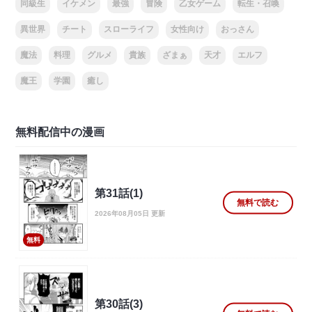
同級生
イケメン
最強
冒険
乙女ゲーム
転生・召喚
異世界
チート
スローライフ
女性向け
おっさん
魔法
料理
グルメ
貴族
ざまぁ
天才
エルフ
魔王
学園
癒し
無料配信中の漫画
第31話(1)
無料で読む
2026年08月05日 更新
無料
第30話(3)