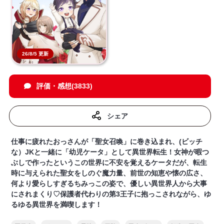
26/8/5 更新
評価・感想(3833)
シェア
仕事に疲れたおっさんが「聖女召喚」に巻き込まれ、(ビッチ
な）JKと一緒に「幼児ケータ」として異世界転生！女神が暇つ
ぶしで作ったというこの世界に不安を覚えるケータだが、転生
時に与えられた聖女をしのぐ魔力量、前世の知恵や懐の広さ、
何より愛らしすぎるちみっこの姿で、優しい異世界人から大事
にされまくり♡保護者代わりの第3王子に抱っこされながら、ゆ
るゆる異世界を満喫します！