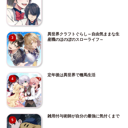
異世界クラフトぐらし～自由気ままな生
3
産職のほのぼのスローライフ～
定年後は異世界で種馬生活
4
雑用付与術師が自分の最強に気付くまで
5