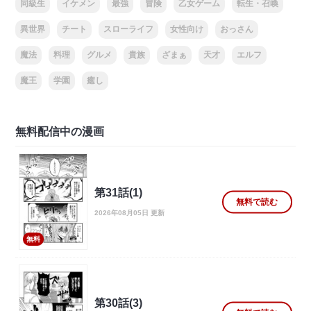
同級生
イケメン
最強
冒険
乙女ゲーム
転生・召喚
異世界
チート
スローライフ
女性向け
おっさん
魔法
料理
グルメ
貴族
ざまぁ
天才
エルフ
魔王
学園
癒し
無料配信中の漫画
第31話(1)
無料で読む
2026年08月05日 更新
無料
第30話(3)