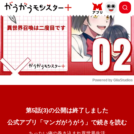
もっと読む
arrow_forward_ios
Powered by 
GliaStudios
Mute
第5話(3)の公開は終了しました
公式アプリ「マンガがうがう」で続きを読む
ちったい俺の巻き込まれ異世界生活