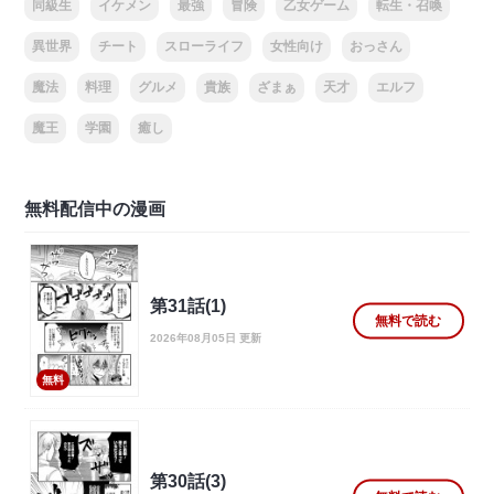
同級生
イケメン
最強
冒険
乙女ゲーム
転生・召喚
異世界
チート
スローライフ
女性向け
おっさん
魔法
料理
グルメ
貴族
ざまぁ
天才
エルフ
魔王
学園
癒し
無料配信中の漫画
第31話(1)
無料で読む
2026年08月05日 更新
無料
第30話(3)