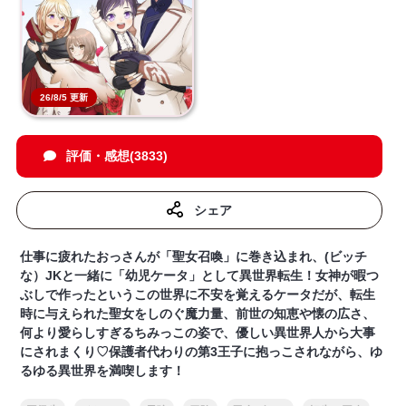
26/8/5 更新
評価・感想(3833)
シェア
仕事に疲れたおっさんが「聖女召喚」に巻き込まれ、(ビッチ
な）JKと一緒に「幼児ケータ」として異世界転生！女神が暇つ
ぶしで作ったというこの世界に不安を覚えるケータだが、転生
時に与えられた聖女をしのぐ魔力量、前世の知恵や懐の広さ、
何より愛らしすぎるちみっこの姿で、優しい異世界人から大事
にされまくり♡保護者代わりの第3王子に抱っこされながら、ゆ
るゆる異世界を満喫します！