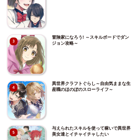
冒険家になろう! ～スキルボードでダン
3
ジョン攻略～
異世界クラフトぐらし～自由気ままな生
4
産職のほのぼのスローライフ～
与えられたスキルを使って稼いで異世界
5
美女達とイチャイチャしたい