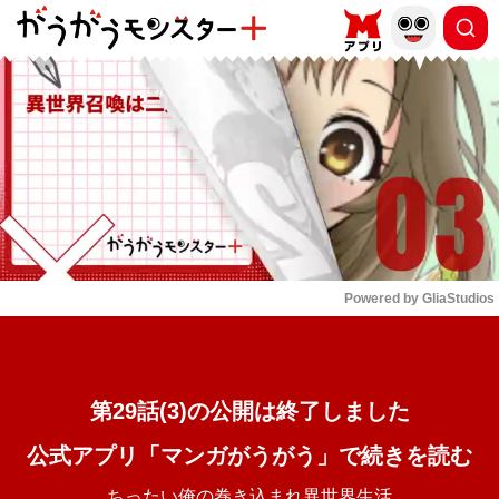
もっと読む
arrow_forward_ios
Powered by 
GliaStudios
Mute
第29話(3)の公開は終了しました
公式アプリ「マンガがうがう」で続きを読む
ちったい俺の巻き込まれ異世界生活