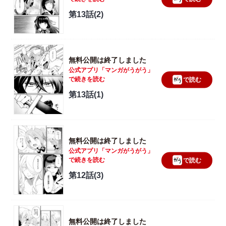
第13話(2)
無料公開は終了しました
公式アプリ「マンガがうがう」
で続きを読む
で読む
第13話(1)
無料公開は終了しました
公式アプリ「マンガがうがう」
で続きを読む
で読む
第12話(3)
無料公開は終了しました