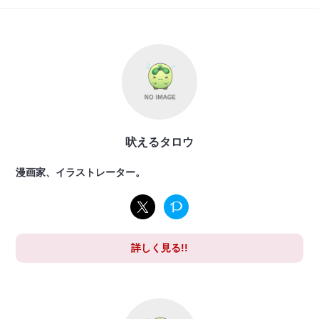
吠えるタロウ
漫画家、イラストレーター。
詳しく見る!!