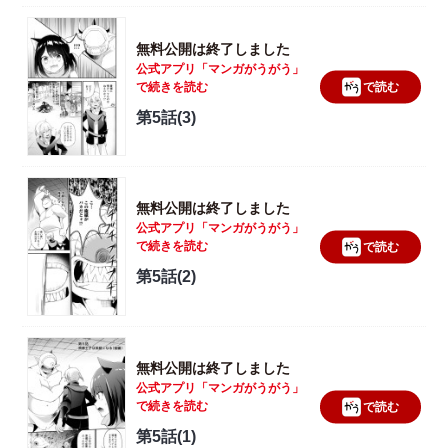
無料公開は終了しました
公式アプリ「マンガがうがう」
で続きを読む
で読む
第5話(3)
無料公開は終了しました
公式アプリ「マンガがうがう」
で続きを読む
で読む
第5話(2)
無料公開は終了しました
公式アプリ「マンガがうがう」
で続きを読む
で読む
第5話(1)