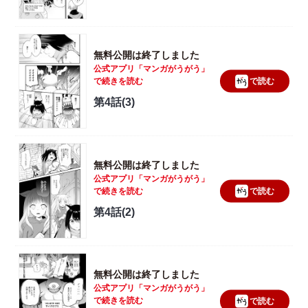
無料公開は終了しました
公式アプリ「マンガがうがう」
で続きを読む
で読む
第4話(3)
無料公開は終了しました
公式アプリ「マンガがうがう」
で続きを読む
で読む
第4話(2)
無料公開は終了しました
公式アプリ「マンガがうがう」
で続きを読む
で読む