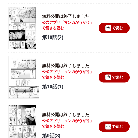
無料公開は終了しました
公式アプリ「マンガがうがう」
で続きを読む
で読む
第10話(2)
無料公開は終了しました
公式アプリ「マンガがうがう」
で続きを読む
で読む
第10話(1)
無料公開は終了しました
公式アプリ「マンガがうがう」
で続きを読む
で読む
第9話(3)