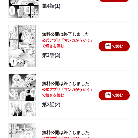
第4話(1)
無料公開は終了しました
公式アプリ「マンガがうがう」
で続きを読む
で読む
第3話(3)
無料公開は終了しました
公式アプリ「マンガがうがう」
で続きを読む
で読む
第3話(2)
無料公開は終了しました