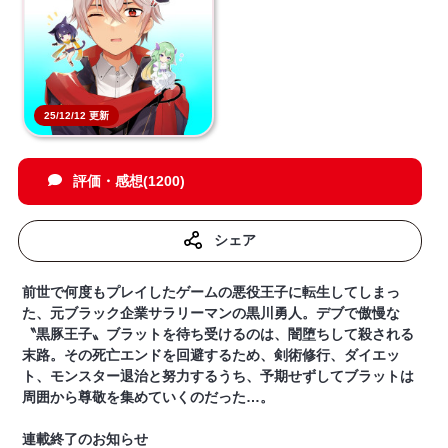
25/12/12 更新
評価・感想(1200)
シェア
前世で何度もプレイしたゲームの悪役王子に転生してしまっ
た、元ブラック企業サラリーマンの黒川勇人。デブで傲慢な
〝黒豚王子〟ブラットを待ち受けるのは、闇堕ちして殺される
末路。その死亡エンドを回避するため、剣術修行、ダイエッ
ト、モンスター退治と努力するうち、予期せずしてブラットは
周囲から尊敬を集めていくのだった…。
連載終了のお知らせ