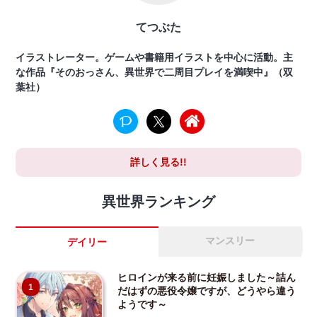
てつぶた
イラストレーター。ゲームや書籍用イラストを中心に活動。主
な作品『そのおっさん、異世界で二周目プレイを満喫中』（双
葉社）
詳しく見る!!
異世界ランキング
マンスリー
デイリー
ヒロインが来る前に妊娠しました～詰ん
1
だはずの悪役令嬢ですが、どうやら違う
ようです～