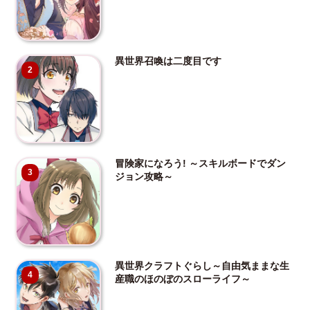
異世界召喚は二度目です
2
冒険家になろう! ～スキルボードでダン
3
ジョン攻略～
異世界クラフトぐらし～自由気ままな生
4
産職のほのぼのスローライフ～