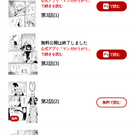
公式アプリ「マンガがうがう」
で続きを読む
で読む
第3話(1)
無料公開は終了しました
公式アプリ「マンガがうがう」
で続きを読む
で読む
第2話(3)
第2話(2)
無料で読む
無料