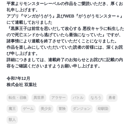
平素よりモンスターレーベルの作品をご愛読いただき、厚くお
礼申し上げます。
アプリ『マンガがうがう』及びWEB『がうがうモンスター＋』
にて連載しておりました
『黒豚王子は前世を思いだして改心する 悪役キャラに転生した
ので死亡エンドから逃げていたら最強になっていた』ですが、
諸事情により連載を終了させていただくことになりました。
作品を楽しみにしていただいていた読者の皆様には、深くお詫
び申し上げます。
詳細につきましては、連載終了のお知らせとお詫びに記載の内
容をご確認くださいますようお願い申し上げます。
令和7年12月
株式会社 双葉社
転生・召喚
異世界
アラサー
バトル
なろう
勇者
魔王
ゲーム
美少女
冒険
ダンジョン
幼馴染
獣人