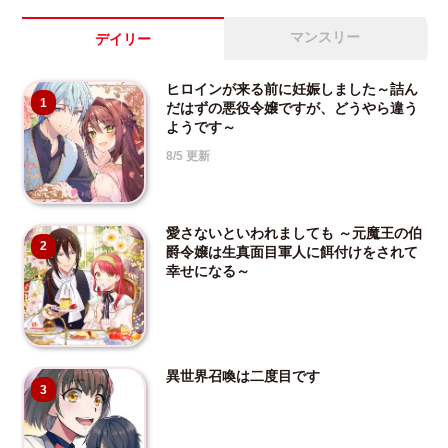
マンスリー
デイリー
ヒロインが来る前に妊娠しました～詰ん
1
だはずの悪役令嬢ですが、どうやら違う
ようです～
8/5 更新
愛さないといわれましても ～元魔王の伯
2
爵令嬢は生真面目軍人に餌付けをされて
幸せになる～
異世界召喚は二度目です
3