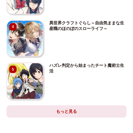
異世界クラフトぐらし～自由気ままな生
4
産職のほのぼのスローライフ～
ハズレ判定から始まったチート魔術士生
5
活
もっと見る