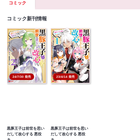
コミック
コミック新刊情報
24/7/30 発売
23/4/14 発売
黒豚王子は前世を思い
黒豚王子は前世を思い
だして改心する 悪役
だして改心する 悪役
キ…
キ…