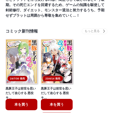
期。その死亡エンドを回避するため、ゲームの知識を駆使して
剣術修行、ダイエット、モンスター退治と努力するうち、予期
せずブラットは周囲から尊敬を集めていく…！
コミック新刊情報
24/7/30 発売
23/4/14 発売
黒豚王子は前世を思い
黒豚王子は前世を思い
だして改心する 悪役
だして改心する 悪役
キ…
キ…
本を買う
本を買う