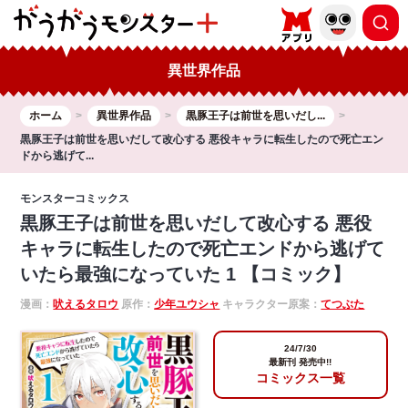
異世界作品
ホーム
異世界作品
黒豚王子は前世を思いだし...
黒豚王子は前世を思いだして改心する 悪役キャラに転生したので死亡エン
ドから逃げて...
モンスターコミックス
黒豚王子は前世を思いだして改心する 悪役
キャラに転生したので死亡エンドから逃げて
いたら最強になっていた 1 【コミック】
漫画：
吠えるタロウ
原作：
少年ユウシャ
キャラクター原案：
てつぶた
24/7/30
最新刊 発売中!!
コミックス一覧