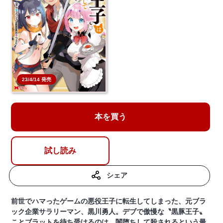
23/4/14 発売
本を買う
試し読み
シェア
前世でハマったゲームの悪役王子に転生してしまった、元ブラ
ック企業サラリーマン、黒川勇人。デブで傲慢な〝黒豚王子〟
ことブラットを待ち受けるのは、闇堕ちして殺されるという最