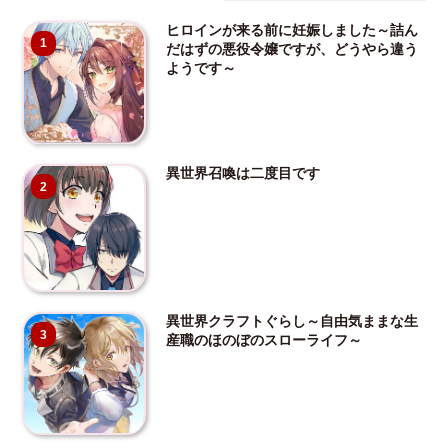
ヒロインが来る前に妊娠しました～詰ん
1
だはずの悪役令嬢ですが、どうやら違う
ようです～
異世界召喚は二度目です
2
異世界クラフトぐらし～自由気ままな生
3
産職のほのぼのスローライフ～