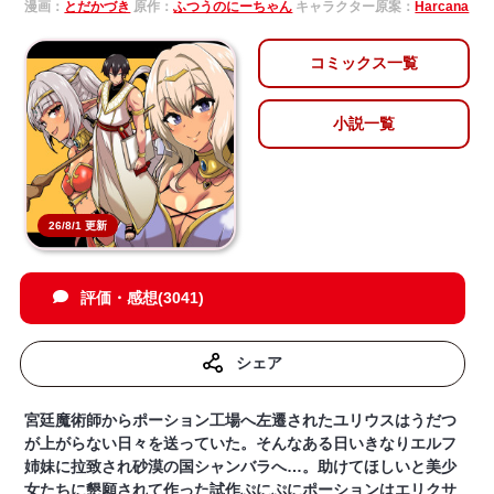
漫画：
とだかづき
原作：
ふつうのにーちゃん
キャラクター原案：
Harcana
コミックス一覧
小説一覧
26/8/1 更新
評価・感想(3041)
シェア
宮廷魔術師からポーション工場へ左遷されたユリウスはうだつ
が上がらない日々を送っていた。そんなある日いきなりエルフ
姉妹に拉致され砂漠の国シャンバラへ…。助けてほしいと美少
女たちに懇願されて作った試作ぷにぷにポーションはエリクサ