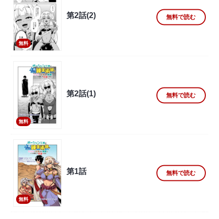
第2話(2)
無料で読む
無料
第2話(1)
無料で読む
無料
第1話
無料で読む
無料