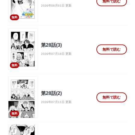
無料で読む
2026年08月01日 更新
無料
第28話(3)
無料で読む
2026年07月18日 更新
無料
第28話(2)
無料で読む
2026年07月11日 更新
無料