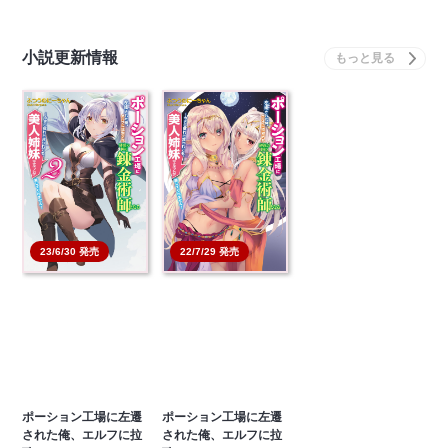
小説更新情報
23/6/30 発売
22/7/29 発売
ポーション工場に左遷
ポーション工場に左遷
された俺、エルフに拉
された俺、エルフに拉