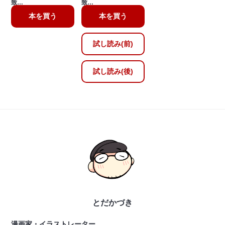
致…
致…
本を買う
本を買う
試し読み(前)
試し読み(後)
とだかづき
漫画家・イラストレーター