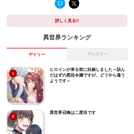
詳しく見る!!
異世界ランキング
マンスリー
デイリー
ヒロインが来る前に妊娠しました～詰ん
1
だはずの悪役令嬢ですが、どうやら違う
ようです～
異世界召喚は二度目です
2