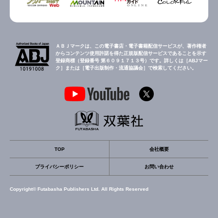
ＡＢＪマークは、この電子書店・電子書籍配信サービスが、著作権者
からコンテンツ使用許諾を得た正規版配信サービスであることを示す
登録商標（登録番号 第６０９１７１３号）です。詳しくは［ABJマー
ク］または［電子出版制作・流通協議会］で検索してください。
TOP
会社概要
プライバシーポリシー
お問い合わせ
Copyright© Futabasha Publishers Ltd. All Rights Reserved