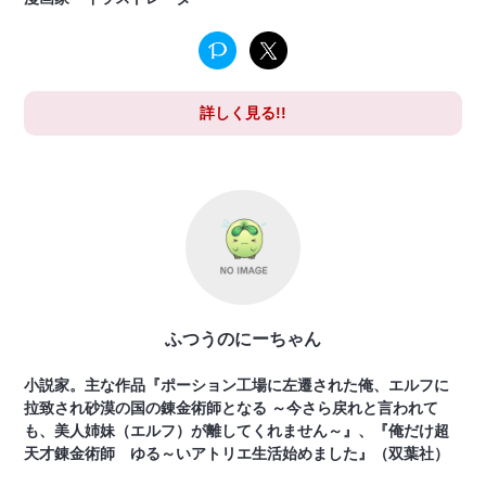
詳しく見る!!
ふつうのにーちゃん
小説家。主な作品『ポーション工場に左遷された俺、エルフに
拉致され砂漠の国の錬金術師となる ～今さら戻れと言われて
も、美人姉妹（エルフ）が離してくれません～』、『俺だけ超
天才錬金術師 ゆる～いアトリエ生活始めました』（双葉社）