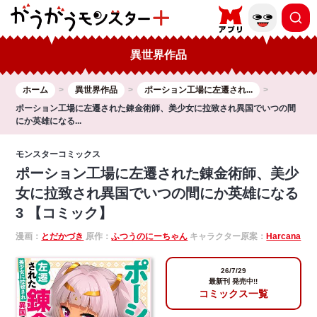
異世界作品
ホーム
異世界作品
ポーション工場に左遷され...
ポーション工場に左遷された錬金術師、美少女に拉致され異国でいつの間
にか英雄になる...
モンスターコミックス
ポーション工場に左遷された錬金術師、美少
女に拉致され異国でいつの間にか英雄になる
3 【コミック】
漫画：
とだかづき
原作：
ふつうのにーちゃん
キャラクター原案：
Harcana
26/7/29
最新刊 発売中!!
コミックス一覧