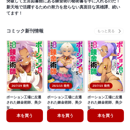
突破して王宮図書館にある錬金術の秘術書を手に入れるのだ！
新天地で活躍するための努力を怠らない真面目な英雄譚、続い
てます！
コミック新刊情報
26/7/29 発売
26/1/15 発売
25/7/15 発売
ポーション工場に左遷
ポーション工場に左遷
ポーション工場に左遷
された錬金術師、美少
された錬金術師、美少
された錬金術師、美少
女…
女…
女…
本を買う
本を買う
本を買う