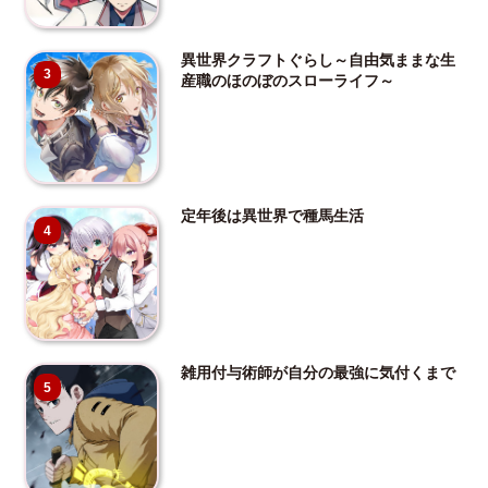
異世界クラフトぐらし～自由気ままな生
3
産職のほのぼのスローライフ～
定年後は異世界で種馬生活
4
雑用付与術師が自分の最強に気付くまで
5