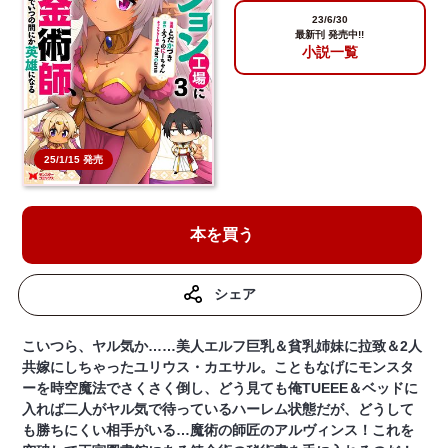
23/6/30
最新刊 発売中!!
小説一覧
25/1/15 発売
本を買う
シェア
こいつら、ヤル気か……美人エルフ巨乳＆貧乳姉妹に拉致＆2人
共嫁にしちゃったユリウス・カエサル。こともなげにモンスタ
ーを時空魔法でさくさく倒し、どう見ても俺TUEEE＆ベッドに
入れば二人がヤル気で待っているハーレム状態だが、どうして
も勝ちにくい相手がいる…魔術の師匠のアルヴィンス！これを