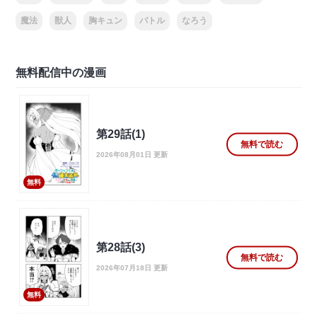
魔法
獣人
胸キュン
バトル
なろう
無料配信中の漫画
第29話(1)
無料で読む
2026年08月01日 更新
無料
第28話(3)
無料で読む
2026年07月18日 更新
無料