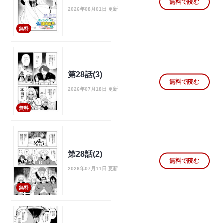
無料で読む
2026年08月01日 更新
無料
第28話(3)
無料で読む
2026年07月18日 更新
無料
第28話(2)
無料で読む
2026年07月11日 更新
無料