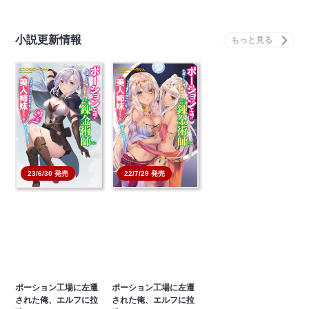
小説更新情報
23/6/30 発売
22/7/29 発売
ポーション工場に左遷
ポーション工場に左遷
された俺、エルフに拉
された俺、エルフに拉