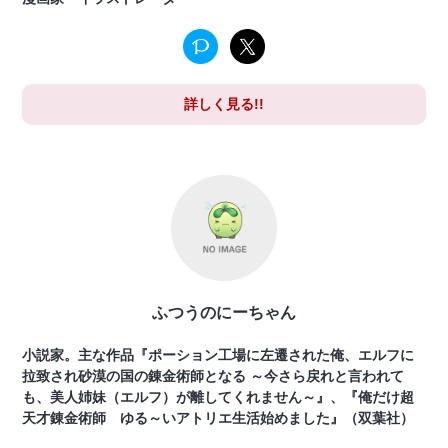
詳しく見る!!
ふつうのにーちゃん
小説家。主な作品『ポーション工場に左遷された俺、エルフに
拉致され砂漠の国の錬金術師となる ～今さら戻れと言われて
も、美人姉妹（エルフ）が離してくれません～』、『俺だけ超
天才錬金術師 ゆる～いアトリエ生活始めました』（双葉社）