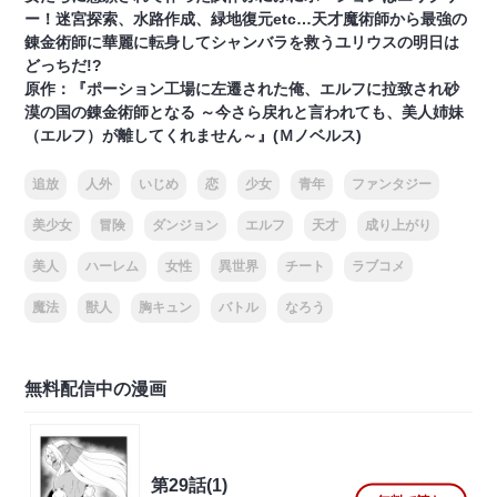
ー！迷宮探索、水路作成、緑地復元etc…天才魔術師から最強の
錬金術師に華麗に転身してシャンバラを救うユリウスの明日は
どっちだ!?
原作：『ポーション工場に左遷された俺、エルフに拉致され砂
漠の国の錬金術師となる ～今さら戻れと言われても、美人姉妹
（エルフ）が離してくれません～』(Ｍノベルス)
追放
人外
いじめ
恋
少女
青年
ファンタジー
美少女
冒険
ダンジョン
エルフ
天才
成り上がり
美人
ハーレム
女性
異世界
チート
ラブコメ
魔法
獣人
胸キュン
バトル
なろう
無料配信中の漫画
第29話(1)