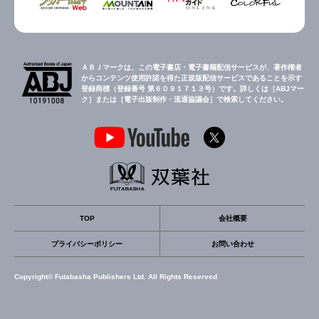
ＡＢＪマークは、この電子書店・電子書籍配信サービスが、著作権者
からコンテンツ使用許諾を得た正規版配信サービスであることを示す
登録商標（登録番号 第６０９１７１３号）です。詳しくは［ABJマー
ク］または［電子出版制作・流通協議会］で検索してください。
TOP
会社概要
プライバシーポリシー
お問い合わせ
Copyright© Futabasha Publishers Ltd. All Rights Reserved