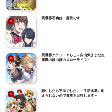
異世界召喚は二度目です
3
異世界クラフトぐらし～自由気ままな生
4
産職のほのぼのスローライフ～
転生したら平民でした。～生活水準に耐
5
えられないので貴族を目指します～