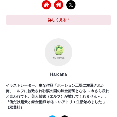
詳しく見る!!
Harcana
イラストレーター。主な作品『ポーション工場に左遷された
俺、エルフに拉致され砂漠の国の錬金術師となる ～今さら戻れ
と言われても、美人姉妹（エルフ）が離してくれません～』、
『俺だけ超天才錬金術師 ゆる～いアトリエ生活始めました 』
（双葉社）