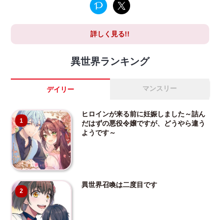
詳しく見る!!
異世界ランキング
マンスリー
デイリー
ヒロインが来る前に妊娠しました～詰ん
1
だはずの悪役令嬢ですが、どうやら違う
ようです～
異世界召喚は二度目です
2