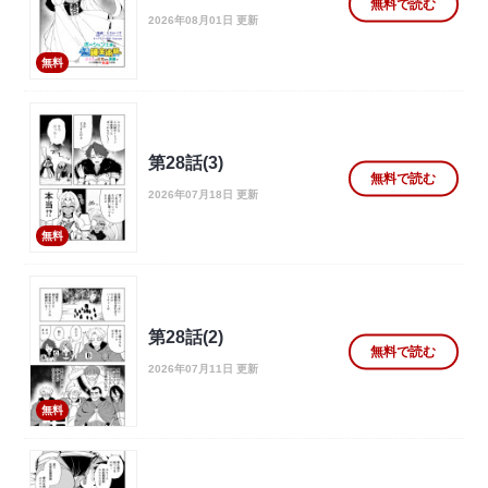
無料で読む
2026年08月01日 更新
無料
第28話(3)
無料で読む
2026年07月18日 更新
無料
第28話(2)
無料で読む
2026年07月11日 更新
無料