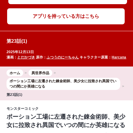
アプリを持っている方はこちら
第23話(1)
2025年12月13日
漫画：
とだかづき
原作：
ふつうのにーちゃん
キャラクター原案：
Harcana
ホーム
異世界作品
ポーション工場に左遷された錬金術師、美少女に拉致され異国でい
つの間にか英雄になる
第23話(1)
モンスターコミック
ポーション工場に左遷された錬金術師、美少
女に拉致され異国でいつの間にか英雄になる