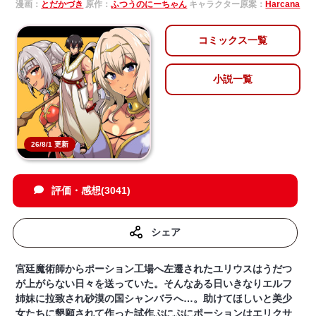
漫画：
とだかづき
原作：
ふつうのにーちゃん
キャラクター原案：
Harcana
コミックス一覧
小説一覧
26/8/1 更新
評価・感想(3041)
シェア
宮廷魔術師からポーション工場へ左遷されたユリウスはうだつ
が上がらない日々を送っていた。そんなある日いきなりエルフ
姉妹に拉致され砂漠の国シャンバラへ…。助けてほしいと美少
女たちに懇願されて作った試作ぷにぷにポーションはエリクサ