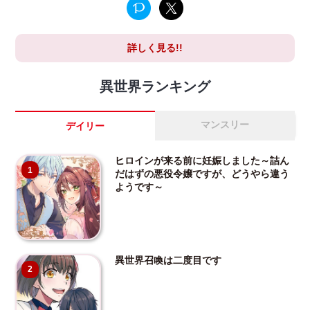
詳しく見る!!
異世界ランキング
マンスリー
デイリー
ヒロインが来る前に妊娠しました～詰ん
1
だはずの悪役令嬢ですが、どうやら違う
ようです～
異世界召喚は二度目です
2