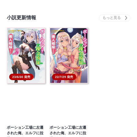
小説更新情報
23/6/30 発売
22/7/29 発売
ポーション工場に左遷
ポーション工場に左遷
された俺、エルフに拉
された俺、エルフに拉