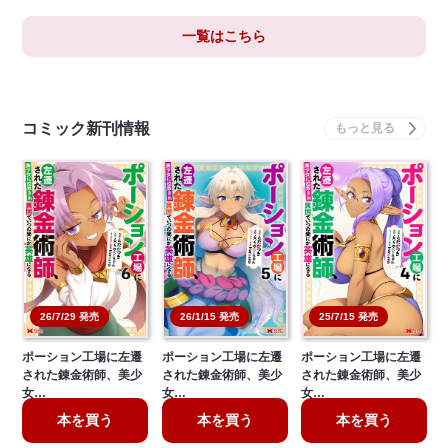
一覧はこちら
コミック新刊情報
26/7/29 発売
26/1/15 発売
25/7/15 発売
ポーション工場に左遷
ポーション工場に左遷
ポーション工場に左遷
された錬金術師、美少
された錬金術師、美少
された錬金術師、美少
女…
女…
女…
本を買う
本を買う
本を買う