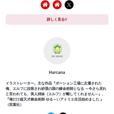
詳しく見る!!
Harcana
イラストレーター。主な作品『ポーション工場に左遷された
俺、エルフに拉致され砂漠の国の錬金術師となる ～今さら戻れ
と言われても、美人姉妹（エルフ）が離してくれません～』、
『俺だけ超天才錬金術師 ゆる～いアトリエ生活始めました 』
（双葉社）