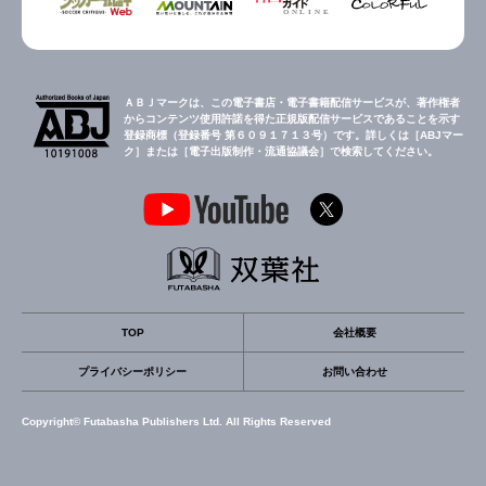
ＡＢＪマークは、この電子書店・電子書籍配信サービスが、著作権者
からコンテンツ使用許諾を得た正規版配信サービスであることを示す
登録商標（登録番号 第６０９１７１３号）です。詳しくは［ABJマー
ク］または［電子出版制作・流通協議会］で検索してください。
TOP
会社概要
プライバシーポリシー
お問い合わせ
Copyright© Futabasha Publishers Ltd. All Rights Reserved