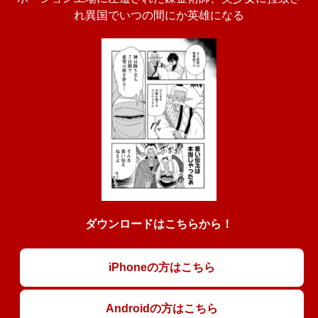
れ異国でいつの間にか英雄になる
ダウンロードはこちらから！
iPhoneの方はこちら
Androidの方はこちら