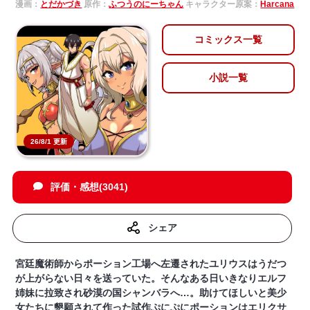
漫画：
とだかづき
原作：
ふつうのにーちゃん
キャラクター原案：
Harcana
コミックス一覧
小説一覧
26/8/1 更新
評価・感想(3041)
シェア
宮廷魔術師からポーション工場へ左遷されたユリウスはうだつ
が上がらない日々を送っていた。そんなある日いきなりエルフ
姉妹に拉致され砂漠の国シャンバラへ…。助けてほしいと美少
女たちに懇願されて作った試作ぷにぷにポーションはエリクサ