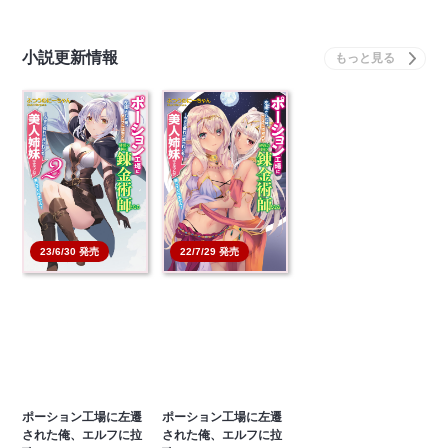
小説更新情報
23/6/30 発売
22/7/29 発売
ポーション工場に左遷
ポーション工場に左遷
された俺、エルフに拉
された俺、エルフに拉