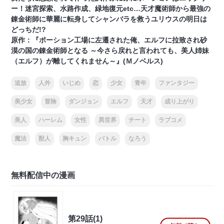
ー！迷宮探索、水路作成、緑地復元etc…天才魔術師から最強の
錬金術師に華麗に転身してシャンバラを救うユリウスの明日は
どっちだ!?
原作：『ポーション工場に左遷された俺、エルフに拉致され砂
漠の国の錬金術師となる ～今さら戻れと言われても、美人姉妹
（エルフ）が離してくれません～』(Ｍノベルス)
追放
人外
いじめ
恋
少女
青年
ファンタジー
美少女
冒険
ダンジョン
エルフ
天才
成り上がり
美人
ハーレム
女性
異世界
チート
ラブコメ
魔法
獣人
胸キュン
バトル
なろう
無料配信中の漫画
第29話(1)