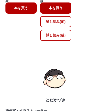
致…
致…
本を買う
本を買う
試し読み(前)
試し読み(後)
とだかづき
漫画家・イラストレーター