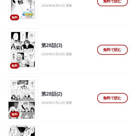
無料で読む
2026年08月01日 更新
無料
第28話(3)
無料で読む
2026年07月18日 更新
無料
第28話(2)
無料で読む
2026年07月11日 更新
無料