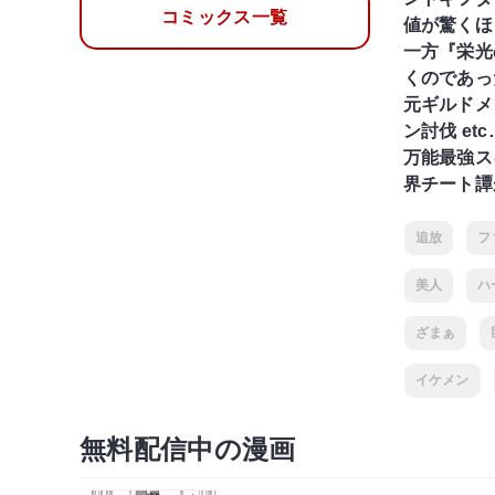
コミックス一覧
値が驚くほ
一方『栄光
くのであっ
元ギルドメ
ン討伐 etc
万能最強ス
界チート譚
追放
フ
美人
ハ
ざまぁ
イケメン
無料配信中の漫画