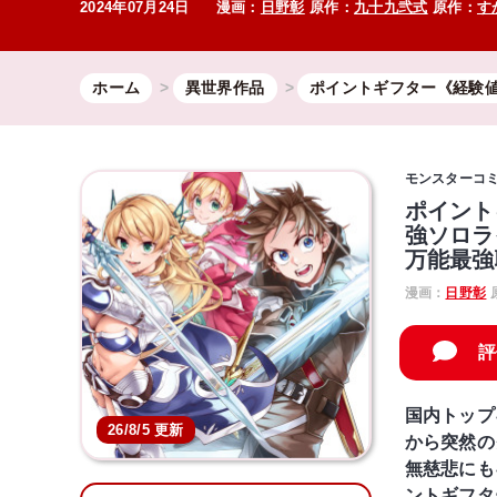
2024年07月24日
漫画：
日野彰
原作：
九十九弐式
原作：
す
ホーム
異世界作品
ポイントギフター《経験
モンスターコ
ポイント
強ソロラ
万能最強
漫画：
日野彰
評
国内トップ
26/8/5 更新
から突然の
無慈悲にも
ントギフタ