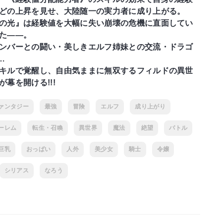
どの上昇を見せ、大陸随一の実力者に成り上がる。
の光』は経験値を大幅に失い崩壊の危機に直面してい
た――。
ンバーとの闘い・美しきエルフ姉妹との交流・ドラゴ
…
キルで覚醒し、自由気ままに無双するフィルドの異世
が幕を開ける!!!
ァンタジー
最強
冒険
エルフ
成り上がり
ーレム
転生・召喚
異世界
魔法
絶望
バトル
巨乳
おっぱい
人外
美少女
騎士
令嬢
シリアス
なろう