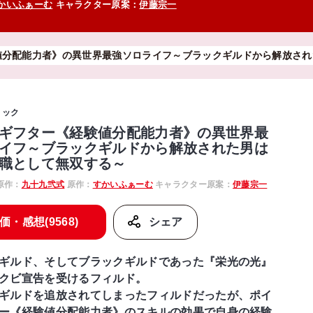
かいふぁーむ
キャラクター原案：
伊藤宗一
値分配能力者》の異世界最強ソロライフ～ブラックギルドから解放され
ミック
ギフター《経験値分配能力者》の異世界最
イフ～ブラックギルドから解放された男は
職として無双する～
原作：
九十九弐式
原作：
すかいふぁーむ
キャラクター原案：
伊藤宗一
価・感想(9568)
シェア
ギルド、そしてブラックギルドであった『栄光の光』
クビ宣告を受けるフィルド。
ギルドを追放されてしまったフィルドだったが、ポイ
ー《経験値分配能力者》のスキルの効果で自身の経験