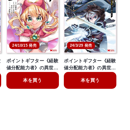
24/10/15 発売
24/3/29 発売
験
ポイントギフター《経験
ポイントギフター《経験
…
値分配能力者》の異世…
値分配能力者》の異世…
本を買う
本を買う