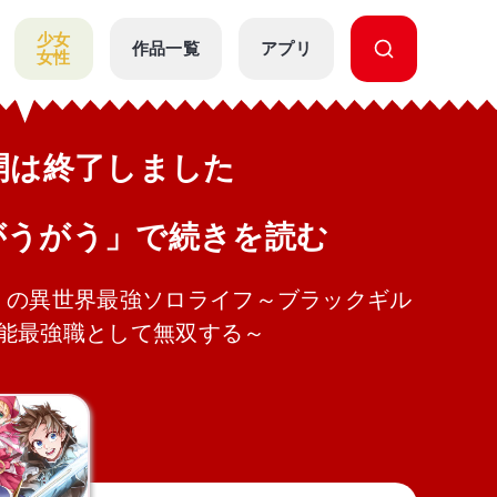
少女
作品一覧
アプリ
女性
公開は終了しました
がうがう」で続きを読む
》の異世界最強ソロライフ～ブラックギル
能最強職として無双する～