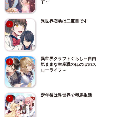
す～
異世界召喚は二度目です
2
異世界クラフトぐらし～自由
3
気ままな生産職のほのぼのス
ローライフ～
定年後は異世界で種馬生活
4