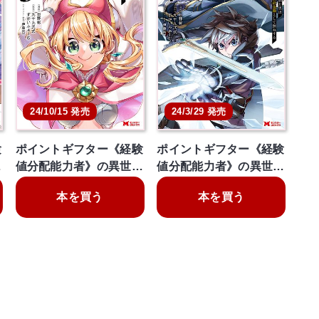
24/10/15 発売
24/3/29 発売
験
ポイントギフター《経験
ポイントギフター《経験
…
値分配能力者》の異世…
値分配能力者》の異世…
本を買う
本を買う