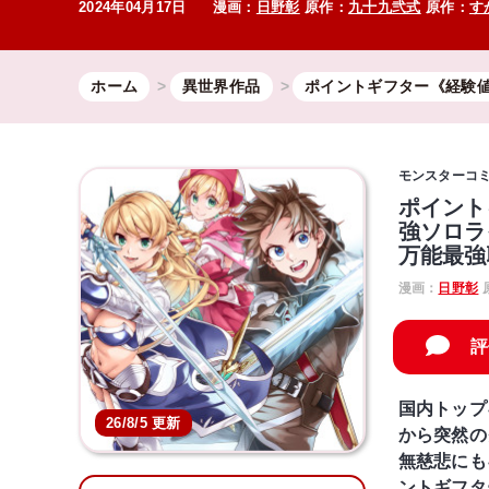
2024年04月17日
漫画：
日野彰
原作：
九十九弐式
原作：
す
ホーム
異世界作品
ポイントギフター《経験
モンスターコ
ポイント
強ソロラ
万能最強
漫画：
日野彰
評
国内トップ
26/8/5 更新
から突然の
無慈悲にも
ントギフタ