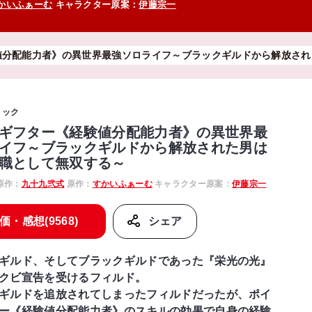
かいふぁーむ
キャラクター原案：
伊藤宗一
値分配能力者》の異世界最強ソロライフ～ブラックギルドから解放され
ミック
ギフター《経験値分配能力者》の異世界最
イフ～ブラックギルドから解放された男は
職として無双する～
原作：
九十九弐式
原作：
すかいふぁーむ
キャラクター原案：
伊藤宗一
価・感想(9568)
シェア
ギルド、そしてブラックギルドであった『栄光の光』
クビ宣告を受けるフィルド。
ギルドを追放されてしまったフィルドだったが、ポイ
ー《経験値分配能力者》のスキルの効果で自身の経験