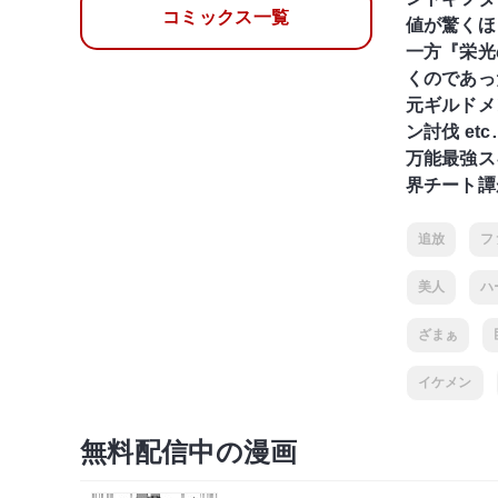
コミックス一覧
値が驚くほ
一方『栄光
くのであっ
元ギルドメ
ン討伐 etc
万能最強ス
界チート譚
追放
フ
美人
ハ
ざまぁ
イケメン
無料配信中の漫画