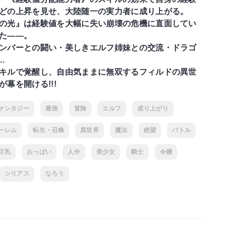
どの上昇を見せ、大陸随一の実力者に成り上がる。
の光』は経験値を大幅に失い崩壊の危機に直面してい
た――。
ンバーとの闘い・美しきエルフ姉妹との交流・ドラゴ
…
キルで覚醒し、自由気ままに無双するフィルドの異世
が幕を開ける!!!
ァンタジー
最強
冒険
エルフ
成り上がり
ーレム
転生・召喚
異世界
魔法
絶望
バトル
巨乳
おっぱい
人外
美少女
騎士
令嬢
シリアス
なろう