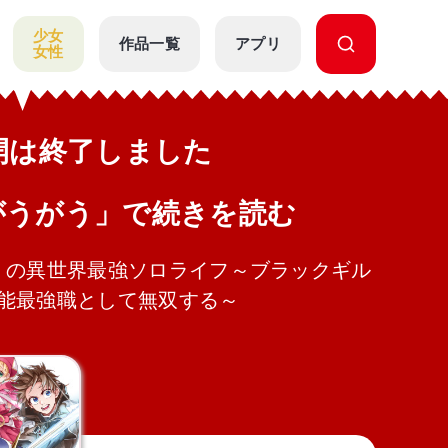
少女
作品一覧
アプリ
女性
公開は終了しました
がうがう」で続きを読む
》の異世界最強ソロライフ～ブラックギル
能最強職として無双する～