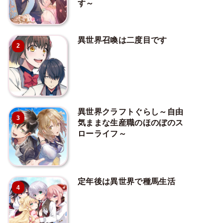
す～
異世界召喚は二度目です
2
異世界クラフトぐらし～自由
3
気ままな生産職のほのぼのス
ローライフ～
定年後は異世界で種馬生活
4