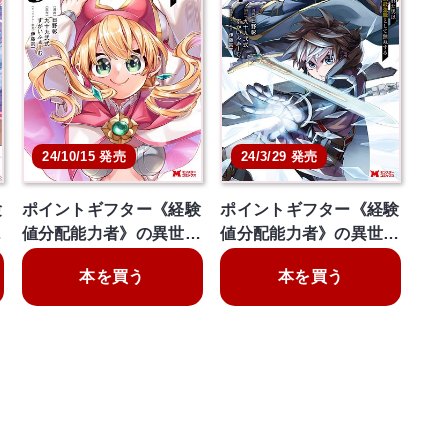
24/10/15 発売
24/3/29 発売
験
ポイントギフター《経験
ポイントギフター《経験
…
値分配能力者》の異世…
値分配能力者》の異世…
本を買う
本を買う