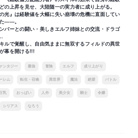
どの上昇を見せ、大陸随一の実力者に成り上がる。
の光』は経験値を大幅に失い崩壊の危機に直面してい
た――。
ンバーとの闘い・美しきエルフ姉妹との交流・ドラゴ
…
キルで覚醒し、自由気ままに無双するフィルドの異世
が幕を開ける!!!
ァンタジー
最強
冒険
エルフ
成り上がり
ーレム
転生・召喚
異世界
魔法
絶望
バトル
巨乳
おっぱい
人外
美少女
騎士
令嬢
シリアス
なろう