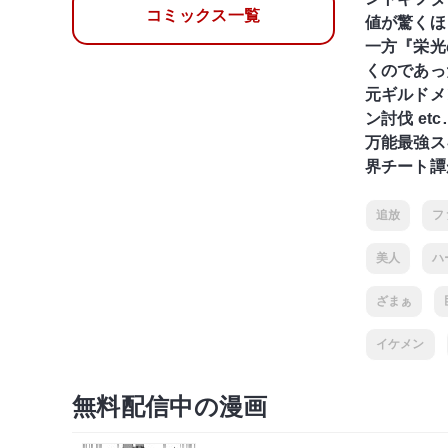
コミックス一覧
値が驚くほ
一方『栄光
くのであっ
元ギルドメ
ン討伐 etc
万能最強ス
界チート譚
追放
フ
美人
ハ
ざまぁ
イケメン
無料配信中の漫画