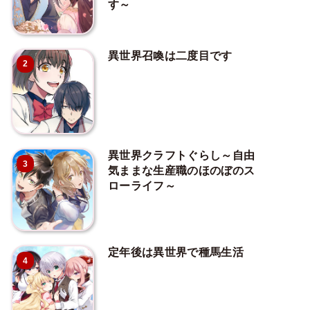
す～
異世界召喚は二度目です
2
異世界クラフトぐらし～自由
3
気ままな生産職のほのぼのス
ローライフ～
定年後は異世界で種馬生活
4