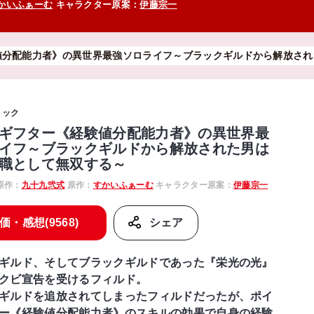
かいふぁーむ
キャラクター原案：
伊藤宗一
値分配能力者》の異世界最強ソロライフ～ブラックギルドから解放され
ミック
ギフター《経験値分配能力者》の異世界最
イフ～ブラックギルドから解放された男は
職として無双する～
原作：
九十九弐式
原作：
すかいふぁーむ
キャラクター原案：
伊藤宗一
価・感想(9568)
シェア
ギルド、そしてブラックギルドであった『栄光の光』
クビ宣告を受けるフィルド。
ギルドを追放されてしまったフィルドだったが、ポイ
ー《経験値分配能力者》のスキルの効果で自身の経験