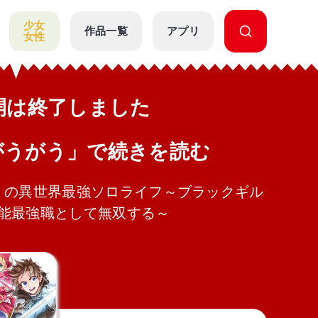
少女
作品一覧
アプリ
女性
公開は終了しました
がうがう」で続きを読む
》の異世界最強ソロライフ～ブラックギル
能最強職として無双する～