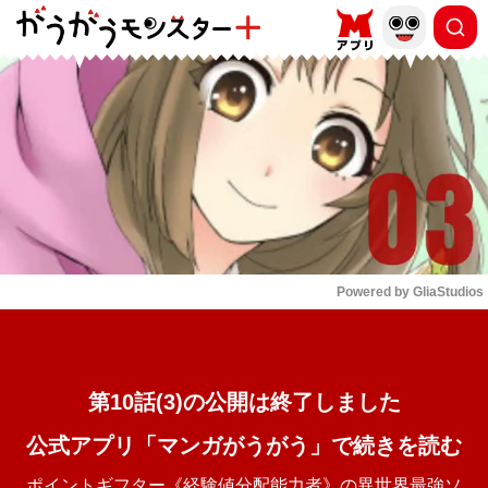
もっと読む
arrow_forward_ios
Powered by 
GliaStudios
Mute
第10話(3)の公開は終了しました
公式アプリ「マンガがうがう」で続きを読む
ポイントギフター《経験値分配能力者》の異世界最強ソ