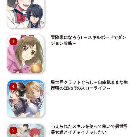
冒険家になろう! ～スキルボードでダン
3
ジョン攻略～
異世界クラフトぐらし～自由気ままな生
4
産職のほのぼのスローライフ～
与えられたスキルを使って稼いで異世界
5
美女達とイチャイチャしたい