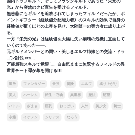
国内トップギルド、そしてブラックギルドであった『栄光の
光』から突然のクビ宣告を受けるフィルド。
無慈悲にもギルドを追放されてしまったフィルドだったが、ポ
イントギフター《経験値分配能力者》のスキルの効果で自身の
経験値が驚くほどの上昇を見せ、大陸随一の実力者に成り上が
る。
一方『栄光の光』は経験値を大幅に失い崩壊の危機に直面して
いくのであった――。
元ギルドメンバーとの闘い・美しきエルフ姉妹との交流・ドラ
ゴン討伐 etc…
万能最強スキルで覚醒し、自由気ままに無双するフィルドの異
世界チート譚が幕を開ける!!!
追放
ファンタジー
最強
冒険
エルフ
成り上がり
美人
ハーレム
転生・召喚
異世界
魔法
絶望
バトル
ざまぁ
巨乳
おっぱい
人外
美少女
騎士
令嬢
イケメン
シリアス
なろう