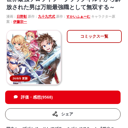
放された男は万能最強職として無双する～
漫画：
日野彰
原作：
九十九弐式
原作：
すかいふぁーむ
キャラクター原
案：
伊藤宗一
コミックス一覧
26/8/5 更新
評価・感想(9568)
シェア