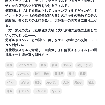
国内トップギルド、そしてブラックギルドであった『栄光の
光』から突然のクビ宣告を受けるフィルド。
無慈悲にもギルドを追放されてしまったフィルドだったが、ポ
イントギフター《経験値分配能力者》のスキルの効果で自身の
経験値が驚くほどの上昇を見せ、大陸随一の実力者に成り上が
る。
一方『栄光の光』は経験値を大幅に失い崩壊の危機に直面して
いくのであった――。
元ギルドメンバーとの闘い・美しきエルフ姉妹との交流・ドラ
ゴン討伐 etc…
万能最強スキルで覚醒し、自由気ままに無双するフィルドの異
世界チート譚が幕を開ける!!!
追放
ファンタジー
最強
冒険
エルフ
成り上がり
美人
ハーレム
転生・召喚
異世界
魔法
絶望
バトル
ざまぁ
巨乳
おっぱい
人外
美少女
騎士
令嬢
イケメン
シリアス
なろう