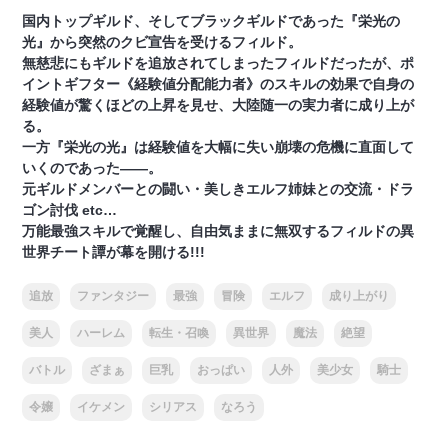
国内トップギルド、そしてブラックギルドであった『栄光の
光』から突然のクビ宣告を受けるフィルド。
無慈悲にもギルドを追放されてしまったフィルドだったが、ポ
イントギフター《経験値分配能力者》のスキルの効果で自身の
経験値が驚くほどの上昇を見せ、大陸随一の実力者に成り上が
る。
一方『栄光の光』は経験値を大幅に失い崩壊の危機に直面して
いくのであった――。
元ギルドメンバーとの闘い・美しきエルフ姉妹との交流・ドラ
ゴン討伐 etc…
万能最強スキルで覚醒し、自由気ままに無双するフィルドの異
世界チート譚が幕を開ける!!!
追放
ファンタジー
最強
冒険
エルフ
成り上がり
美人
ハーレム
転生・召喚
異世界
魔法
絶望
バトル
ざまぁ
巨乳
おっぱい
人外
美少女
騎士
令嬢
イケメン
シリアス
なろう