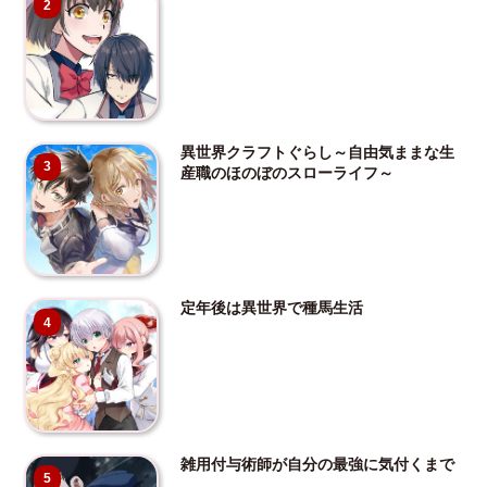
2
異世界クラフトぐらし～自由気ままな生
3
産職のほのぼのスローライフ～
定年後は異世界で種馬生活
4
雑用付与術師が自分の最強に気付くまで
5