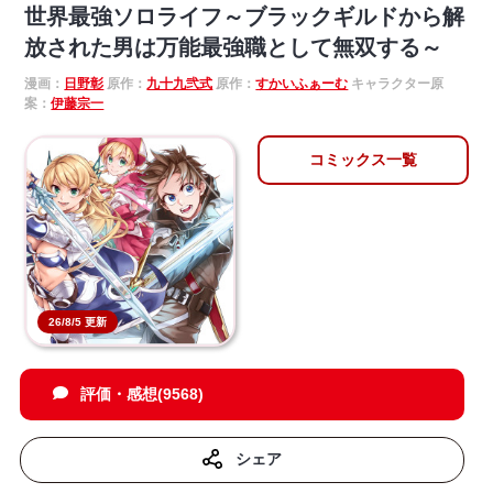
世界最強ソロライフ～ブラックギルドから解
放された男は万能最強職として無双する～
漫画：
日野彰
原作：
九十九弐式
原作：
すかいふぁーむ
キャラクター原
案：
伊藤宗一
コミックス一覧
26/8/5 更新
評価・感想(9568)
シェア