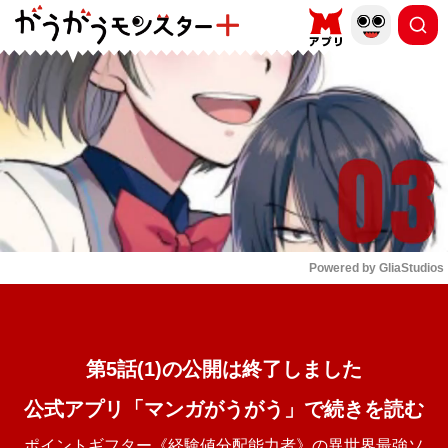
もっと読む
arrow_forward_ios
Powered by 
GliaStudios
Mute
第5話(1)の公開は終了しました
公式アプリ「マンガがうがう」で続きを読む
ポイントギフター《経験値分配能力者》の異世界最強ソ