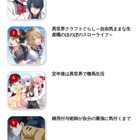
異世界クラフトぐらし～自由気ままな生
3
産職のほのぼのスローライフ～
定年後は異世界で種馬生活
4
雑用付与術師が自分の最強に気付くまで
5