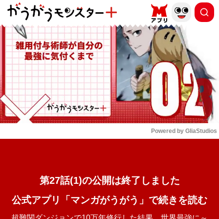
もっと読む
arrow_forward_ios
Powered by 
GliaStudios
Mute
第27話(1)の公開は終了しました
公式アプリ「マンガがうがう」で続きを読む
超難関ダンジョンで10万年修行した結果、世界最強に～