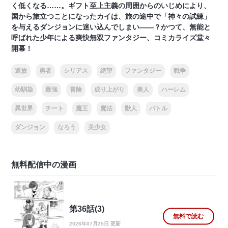
く低くなる……。ギフト至上主義の周囲からのいじめにより、
国から旅立つことになったカイは、旅の途中で「神々の試練」
を与えるダンジョンに迷い込んでしまい――？かつて、無能と
呼ばれた少年による爽快無双ファンタジー、コミカライズ堂々
開幕！
追放
勇者
シリアス
絶望
ファンタジー
戦争
幼馴染
最強
冒険
成り上がり
美人
ハーレム
異世界
チート
魔王
魔法
獣人
バトル
ダンジョン
なろう
美少女
無料配信中の漫画
第36話(3)
無料で読む
2026年07月25日 更新