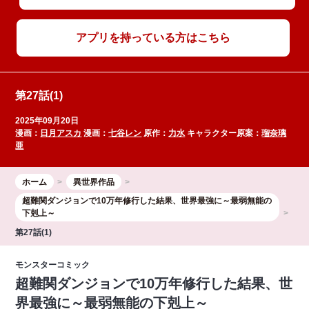
アプリを持っている方はこちら
第27話(1)
2025年09月20日
漫画：
日月アスカ
漫画：
七谷レン
原作：
力水
キャラクター原案：
瑠奈璃
亜
ホーム
異世界作品
超難関ダンジョンで10万年修行した結果、世界最強に～最弱無能の
下剋上～
第27話(1)
モンスターコミック
超難関ダンジョンで10万年修行した結果、世
界最強に～最弱無能の下剋上～