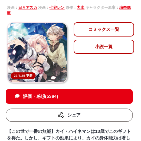
漫画：
日月アスカ
漫画：
七谷レン
原作：
力水
キャラクター原案：
瑠奈璃
亜
コミックス一覧
小説一覧
26/7/25 更新
評価・感想(5364)
シェア
【この世で一番の無能】カイ・ハイネマンは13歳でこのギフト
を得た。しかし、ギフトの効果により、カイの身体能力は著し