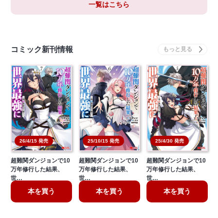
一覧はこちら
コミック新刊情報
26/4/15 発売
25/10/15 発売
25/4/30 発売
超難関ダンジョンで10
超難関ダンジョンで10
超難関ダンジョンで10
万年修行した結果、
万年修行した結果、
万年修行した結果、
世…
世…
世…
本を買う
本を買う
本を買う