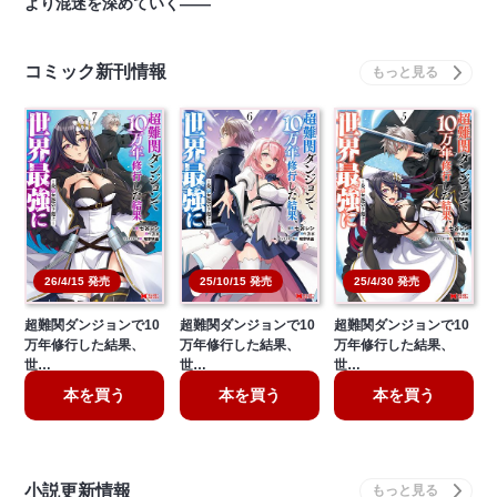
より混迷を深めていく――
コミック新刊情報
26/4/15 発売
25/10/15 発売
25/4/30 発売
超難関ダンジョンで10
超難関ダンジョンで10
超難関ダンジョンで10
万年修行した結果、
万年修行した結果、
万年修行した結果、
世…
世…
世…
本を買う
本を買う
本を買う
小説更新情報