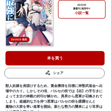
26/3/30
最新刊 発売中!!
小説一覧
25/10/15 発売
本を買う
シェア
獣人奴隷を身請けするため、賞金獲得を目標に神聖武道会へ出
場中のカイ。しかしその頃、バルセの街では【凶】の手引きに
よって太古の神殿の封印が解かれ、異界から悪軍が召喚されて
しまう。超越的な力を持つ悪軍はバルセの街を蹂躙せんと
魔物の大群を率い進軍を開始。新たな勢力の襲来により世界は