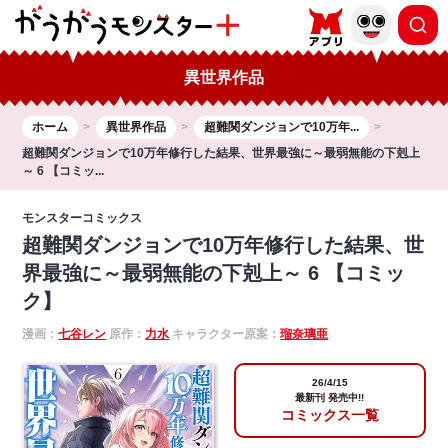
異世界作品
ホーム
異世界作品
超難関ダンジョンで10万年...
超難関ダンジョンで10万年修行した結果、世界最強に～最弱無能の下剋上
～ 6 【コミッ...
モンスターコミックス
超難関ダンジョンで10万年修行した結果、世
界最強に～最弱無能の下剋上～ 6 【コミッ
ク】
漫画：
七谷レン
原作：
力水
キャラクター原案：
瑠奈璃亜
26/4/15
最新刊 発売中!!
コミックス一覧