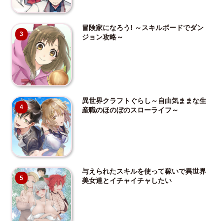
冒険家になろう! ～スキルボードでダン
3
ジョン攻略～
異世界クラフトぐらし～自由気ままな生
4
産職のほのぼのスローライフ～
与えられたスキルを使って稼いで異世界
5
美女達とイチャイチャしたい