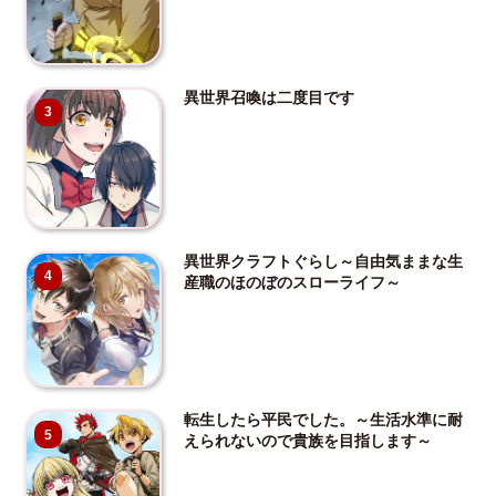
異世界召喚は二度目です
3
異世界クラフトぐらし～自由気ままな生
4
産職のほのぼのスローライフ～
転生したら平民でした。～生活水準に耐
5
えられないので貴族を目指します～