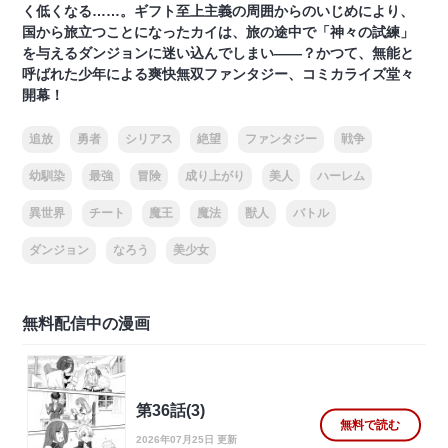
く低くなる……。ギフト至上主義の周囲からのいじめにより、
国から旅立つことになったカイは、旅の途中で「神々の試練」
を与えるダンジョンに迷い込んでしまい――？かつて、無能と
呼ばれた少年による爽快無双ファンタジー、コミカライズ堂々
開幕！
追放
勇者
シリアス
絶望
ファンタジー
戦争
幼馴染
最強
冒険
成り上がり
美人
ハーレム
異世界
チート
魔王
魔法
獣人
バトル
ダンジョン
なろう
美少女
無料配信中の漫画
第36話(3)
無料で読む
2026年07月25日 更新