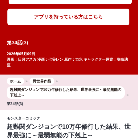
アプリを持っている方はこちら
第34話(3)
2026年05月09日
漫画：
日月アスカ
漫画：
七谷レン
原作：
力水
キャラクター原案：
瑠奈璃
亜
ホーム
異世界作品
超難関ダンジョンで10万年修行した結果、世界最強に～最弱無能の
下剋上～
第34話(3)
モンスターコミック
超難関ダンジョンで10万年修行した結果、世
界最強に～最弱無能の下剋上～