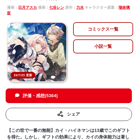
漫画：
日月アスカ
漫画：
七谷レン
原作：
力水
キャラクター原案：
瑠奈璃
亜
コミックス一覧
小説一覧
26/7/25 更新
評価・感想(5364)
シェア
【この世で一番の無能】カイ・ハイネマンは13歳でこのギフト
を得た。しかし、ギフトの効果により、カイの身体能力は著し