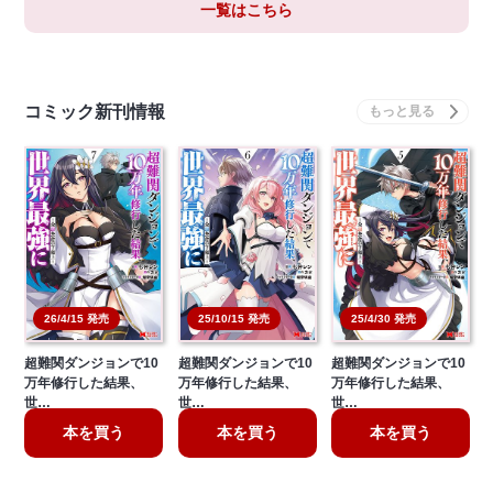
一覧はこちら
コミック新刊情報
26/4/15 発売
25/10/15 発売
25/4/30 発売
超難関ダンジョンで10
超難関ダンジョンで10
超難関ダンジョンで10
万年修行した結果、
万年修行した結果、
万年修行した結果、
世…
世…
世…
本を買う
本を買う
本を買う