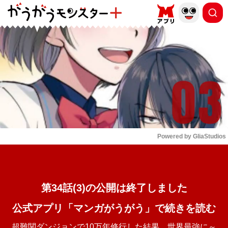
もっと読む
arrow_forward_ios
Powered by 
GliaStudios
Mute
第34話(3)の公開は終了しました
公式アプリ「マンガがうがう」で続きを読む
超難関ダンジョンで10万年修行した結果、世界最強に～