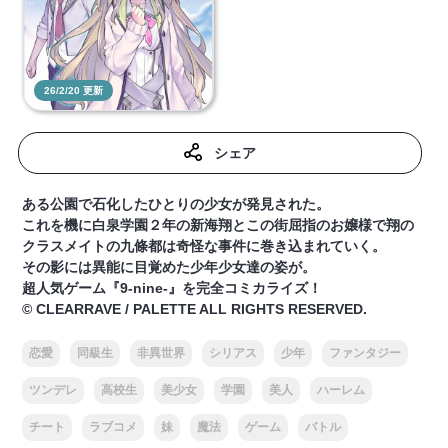
26/2/20 更新
シェア
ある公園で石化したひとりの少女が発見された。
これを機に白泉学園２年の新海翔とこの街屈指のお嬢様で翔の
クラスメイトの九條都は奇怪な事件に巻き込まれていく。
その影には異能に目覚めた少年少女達の姿が。
超人気ゲーム『9-nine-』を完全コミカライズ！
© CLEARRAVE / PALETTE ALL RIGHTS RESERVED.
恋愛
同級生
非異世界
シリアス
少年
ファンタジー
ツンデレ
高校生
美少女
学園
美人
ハーレム
チート
ラブコメ
妹
魔法
ゲーム
バトル