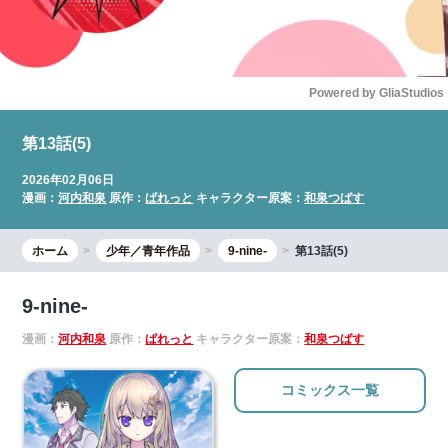
Powered by 
GliaStudios
Mute
第13話(5)
2026年02月06日
漫画：
河内和泉
原作：
ぱれっと
キャラクター原案：
和泉つばす
ホーム
少年／青年作品
9-nine-
第13話(5)
9-nine-
漫画：
河内和泉
原作：
ぱれっと
キャラクター原案：
和泉つばす
コミックス一覧