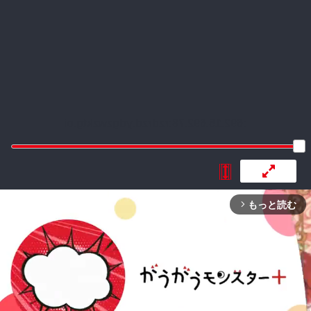
:692.15.692.78:rzdrzd.ydgzwzktg.oi
もっと読む
arrow_forward_ios