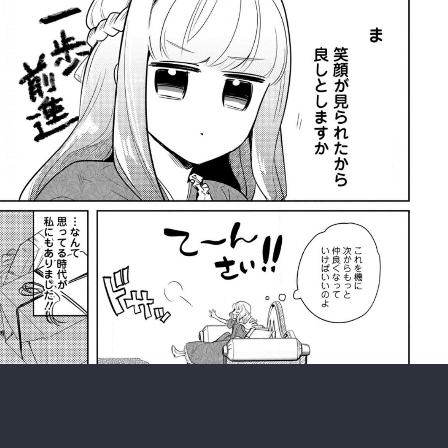
:692.15.692.975:rzdrzd.ydgzwzktg.oi
:692.15.692.975:rzdrzd.ydgzwzktg.oi