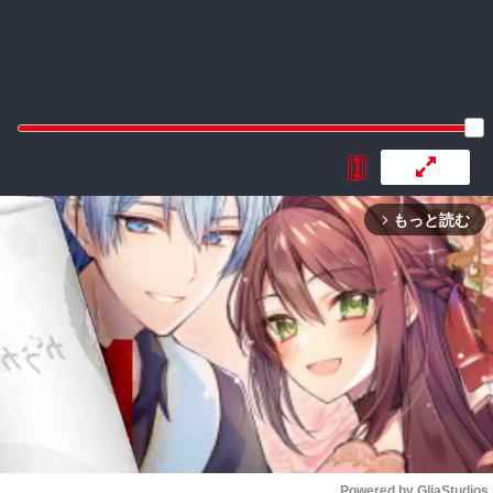
:692.15.692.975:rzdrzd.ydgzwzktg.oi
もっと読む
arrow_forward_ios
Powered by 
GliaStudios