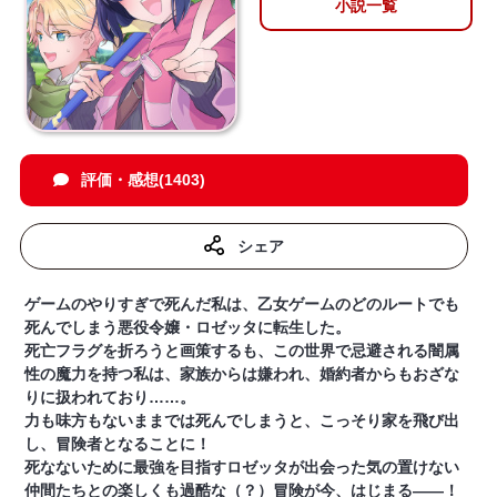
小説一覧
評価・感想(1403)
シェア
ゲームのやりすぎで死んだ私は、乙女ゲームのどのルートでも
死んでしまう悪役令嬢・ロゼッタに転生した。
死亡フラグを折ろうと画策するも、この世界で忌避される闇属
性の魔力を持つ私は、家族からは嫌われ、婚約者からもおざな
りに扱われており……。
力も味方もないままでは死んでしまうと、こっそり家を飛び出
し、冒険者となることに！
死なないために最強を目指すロゼッタが出会った気の置けない
仲間たちとの楽しくも過酷な（？）冒険が今、はじまる――！