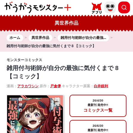
異世界作品
ホーム
異世界作品
雑用付与術師が自分の最強...
雑用付与術師が自分の最強に気付くまで 8 【コミック】
モンスターコミックス
雑用付与術師が自分の最強に気付くまで 8
【コミック】
漫画：
アラカワシン
原作：
戸倉儚
キャラクター原案：
白井鋭利
26/4/30
最新刊 発売中!!
コミックス一覧
26/6/30
最新刊 発売中!!