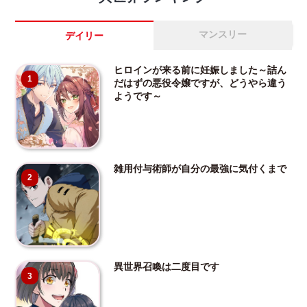
マンスリー
デイリー
ヒロインが来る前に妊娠しました～詰ん
1
だはずの悪役令嬢ですが、どうやら違う
ようです～
雑用付与術師が自分の最強に気付くまで
2
異世界召喚は二度目です
3