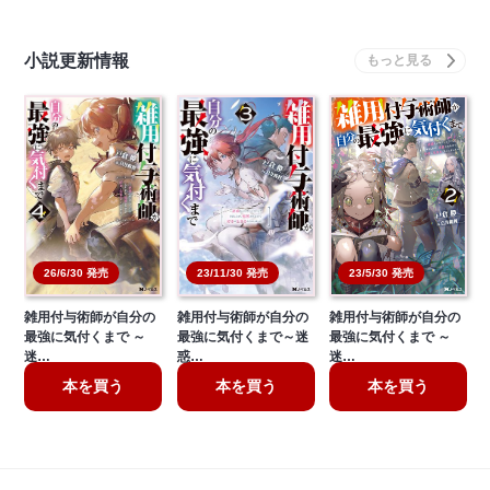
小説更新情報
23/5/30 発売
26/6/30 発売
23/11/30 発売
雑用付与術師が自分の
雑用付与術師が自分の
雑用付与術師が自分の
最強に気付くまで ～
最強に気付くまで～迷
最強に気付くまで ～
迷…
惑…
迷…
本を買う
本を買う
本を買う