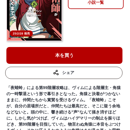
小説一覧
25/2/28 発売
本を買う
シェア
「夜蜻蛉」による第99階層攻略は、ヴィムによる階層主・角猿
の一時撃退という形で幕引きとなった。角猿と決着がつかない
ままに、仲間たちから賞賛を受けるヴィム。「夜蜻蛉」こそ
が、自分の居場所だと、仲間たちは最高だと、そこに疑う余地
などないと。頭の中に、響き続ける"声"なんて掻き消すほど
に。しかし気がつけば、ヴィムはハイデマリーの制止を振りほ
どき、第99階層を目指していた。物言わぬ角猿に本音をぶつけ