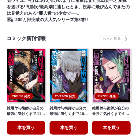
るヴィム、それに応えるかのように角猿はまだ見ぬ姿へと変貌
を遂げる!!戦闘が最高潮に達したとき、視界に飛び込んできたの
は見覚えのある"亜人種"の少女で──。
累計200万部突破の大人気シリーズ第8巻!!
コミック新刊情報
26/4/30 発売
25/12/26 発売
25/7/30 発売
雑用付与術師が自分の
雑用付与術師が自分の
雑用付与術師が自分の
最強に気付くまで 11…
最強に気付くまで 10…
最強に気付くまで 9 …
本を買う
本を買う
本を買う