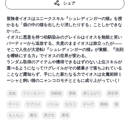
シェア
冒険者イオスはユニークスキル『シュレディンガーの猫』を授
かるも「袋の中の猫を出したり消したりする」ことしかできな
かった。
イオスに悪意を持つ幼馴染みのグレイルはイオスを無能と笑い
パーティーから追放する。失意のままイオスは旅立ったが――
そこで人生が大逆転!『シュレディンガーの猫』が覚醒、『法則
を曖昧にする力』でイオスの世界が変わる。
ランダム取得のアイテムや獲得できるはずのない上位スキルが
選べるようになって!?グレイルがその横暴さで落ちぶれている
ことなど露知らず、手にした新たなる力でイオスは女魔術師ミ
ーシャと飼い猫のニャンコロモチとともに成り上がっていく!
追放
ファンタジー
幼馴染
冒険
成り上がり
異世界
チート
ラブコメ
バトル
なろう
ギャグ
動物
猫
もふもふ
魔法
美少女
最強