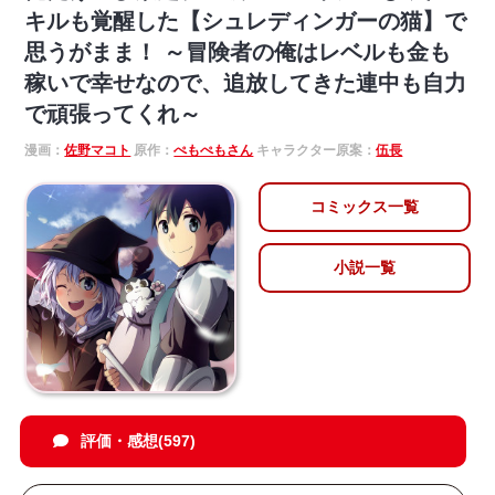
キルも覚醒した【シュレディンガーの猫】で
思うがまま！ ～冒険者の俺はレベルも金も
稼いで幸せなので、追放してきた連中も自力
で頑張ってくれ～
漫画：
佐野マコト
原作：
ぺもぺもさん
キャラクター原案：
伍長
コミックス一覧
小説一覧
評価・感想(597)