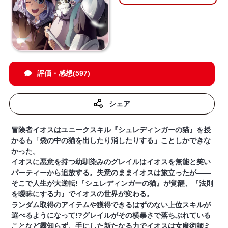
評価・感想(597)
シェア
冒険者イオスはユニークスキル『シュレディンガーの猫』を授
かるも「袋の中の猫を出したり消したりする」ことしかできな
かった。
イオスに悪意を持つ幼馴染みのグレイルはイオスを無能と笑い
パーティーから追放する。失意のままイオスは旅立ったが――
そこで人生が大逆転!『シュレディンガーの猫』が覚醒、『法則
を曖昧にする力』でイオスの世界が変わる。
ランダム取得のアイテムや獲得できるはずのない上位スキルが
選べるようになって!?グレイルがその横暴さで落ちぶれている
ことなど露知らず、手にした新たなる力でイオスは女魔術師ミ