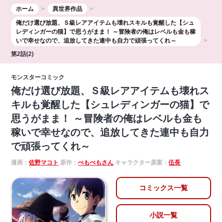
ホーム
異世界作品
俺だけ選び放題、Ｓ級レアアイテムも壊れスキルも覚醒した【シュ
レディンガーの猫】で思うがまま！ ～冒険者の俺はレベルも金も稼
いで幸せなので、追放してきた連中も自力で頑張ってくれ～
第2話(2)
モンスターコミック
俺だけ選び放題、Ｓ級レアアイテムも壊れス
キルも覚醒した【シュレディンガーの猫】で
思うがまま！ ～冒険者の俺はレベルも金も
稼いで幸せなので、追放してきた連中も自力
で頑張ってくれ～
漫画：
佐野マコト
原作：
ぺもぺもさん
キャラクター原案：
伍長
コミックス一覧
小説一覧