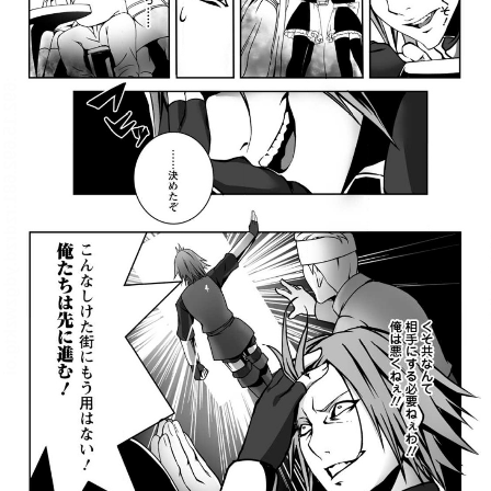
:692.15.692.681:rzdrzd.ydgzwzktg.oi
:692.15.692.681:rzdrzd.ydgzwzktg.oi