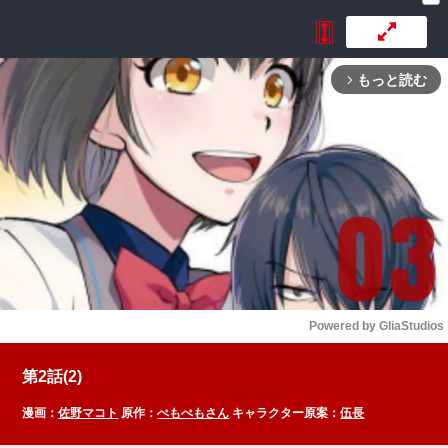
もっと読む
arrow_forward_ios
Powered by 
GliaStudios
Mute
第2話(2)
漫画：
佐野マコト
原作：
ぺもぺもさん
キャラクター原案：
伍長