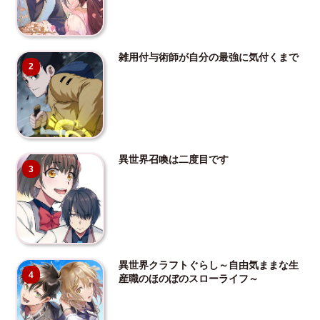
雑用付与術師が自分の最強に気付くまで
2
異世界召喚は二度目です
3
異世界クラフトぐらし～自由気ままな生
4
産職のほのぼのスローライフ～