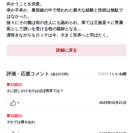
向かうことを決意。
幸か不幸か、最前線の中で培われた膨大な経験と技術は無駄で
はなかった。
徐々にその腕は街の住人にも認められ、果ては王族直々に専属
医として誘いを受ける程の薬師となる…
遅咲きながらもロッテは今、大きく世界へと羽ばたく。
詳細に戻る
評価・応援コメント
投稿順
/
いいね順
(全2472件)
第32話(2)
土に話しかけるのはほぼ異常では？
0
2025年10月21日
第32話(1)
それでは痩せぬわ