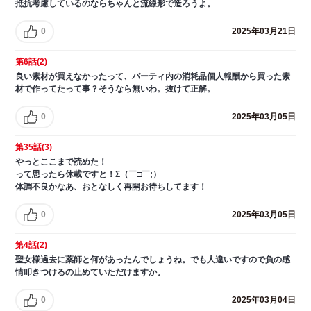
抵抗考慮しているのならちゃんと流線形で造ろうよ。
0
2025年03月21日
第6話(2)
良い素材が買えなかったって、パーティ内の消耗品個人報酬から買った素
材で作ってたって事？そうなら無いわ。抜けて正解。
0
2025年03月05日
第35話(3)
やっとここまで読めた！
って思ったら休載ですと！Σ（￣□￣;）
体調不良かなあ、おとなしく再開お待ちしてます！
0
2025年03月05日
第4話(2)
聖女様過去に薬師と何があったんでしょうね。でも人違いですので負の感
情叩きつけるの止めていただけますか。
0
2025年03月04日