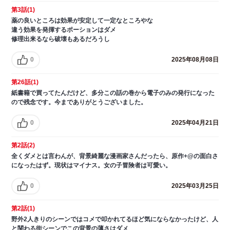
第3話(1)
薬の良いところは効果が安定して一定なところやな
違う効果を発揮するポーションはダメ
修理出来るなら破壊もあるだろうし
0
2025年08月08日
第26話(1)
紙書籍で買ってたんだけど、多分この話の巻から電子のみの発行になった
ので残念です。今までありがとうございました。
0
2025年04月21日
第2話(2)
全くダメとは言わんが、背景綺麗な漫画家さんだったら、原作+@の面白さ
になったはず。現状はマイナス。女の子冒険者は可愛い。
0
2025年03月25日
第2話(1)
野外2人きりのシーンではコメで叩かれてるほど気にならなかったけど、人
と関わる街シーンでこの背景の薄さはダメ