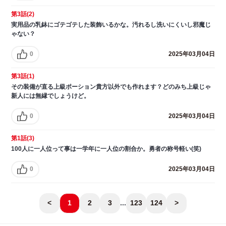
第3話(2)
実用品の乳鉢にゴテゴテした装飾いるかな。汚れるし洗いにくいし邪魔じ
ゃない？
0
2025年03月04日
第3話(1)
その装備が直る上級ポーション貴方以外でも作れます？どのみち上級じゃ
新人には無縁でしょうけど。
0
2025年03月04日
第1話(3)
100人に一人位って事は一学年に一人位の割合か。勇者の称号軽い(笑)
0
2025年03月04日
<
1
2
3
...
123
124
>