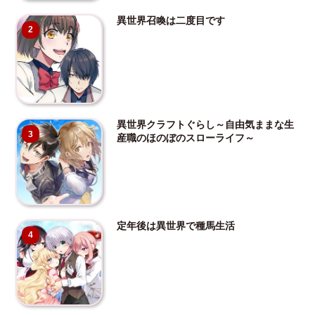
異世界召喚は二度目です
2
異世界クラフトぐらし～自由気ままな生
3
産職のほのぼのスローライフ～
定年後は異世界で種馬生活
4