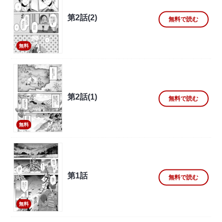
第2話(2)
無料で読む
無料
第2話(1)
無料で読む
無料
第1話
無料で読む
無料