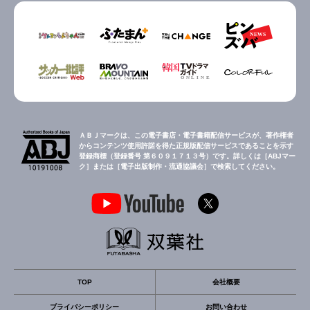
ＡＢＪマークは、この電子書店・電子書籍配信サービスが、著作権者
からコンテンツ使用許諾を得た正規版配信サービスであることを示す
登録商標（登録番号 第６０９１７１３号）です。詳しくは［ABJマー
ク］または［電子出版制作・流通協議会］で検索してください。
TOP
会社概要
プライバシーポリシー
お問い合わせ