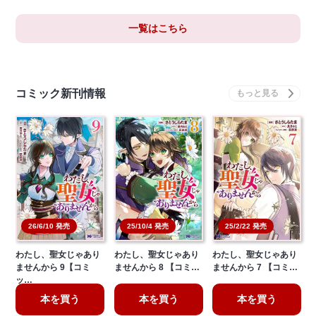
一覧はこちら
コミック新刊情報
26/6/10 発売
25/10/4 発売
25/2/22 発売
わたし、聖女じゃあり
わたし、聖女じゃあり
わたし、聖女じゃあり
ませんから 9【コミ
ませんから 8 【コミ…
ませんから 7 【コミ…
ッ…
本を買う
本を買う
本を買う