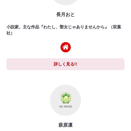
長月おと
小説家。主な作品『わたし、聖女じゃありませんから』（双葉
社）
詳しく見る!!
萩原凛