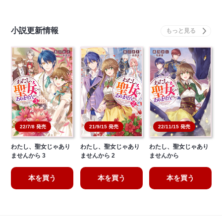
小説更新情報
22/11/15 発売
22/7/8 発売
21/9/15 発売
わたし、聖女じゃあり
わたし、聖女じゃあり
わたし、聖女じゃあり
ませんから 3
ませんから 2
ませんから
本を買う
本を買う
本を買う