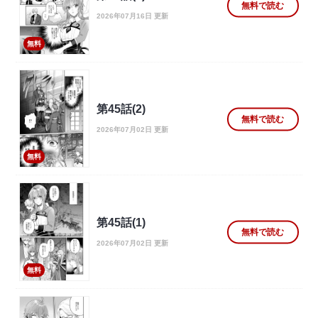
無料で読む
2026年07月16日 更新
無料
第45話(2)
無料で読む
2026年07月02日 更新
無料
第45話(1)
無料で読む
2026年07月02日 更新
無料