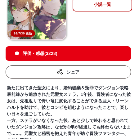
小説一覧
26/7/30 更新
評価・感想(3228)
シェア
新たに出てきた聖女により、婚約破棄＆冤罪でダンジョン攻略
最前線から追放された元聖女ステラ。1年後、冒険者になった彼
女は、先祖返りで青い竜に変化することができる亜人・リーン
ハルトを助けて、彼とコンビを組むようになったことで、楽し
い日々を過ごしていた。
一方、ステラがいなくなった後、あと少しで終わると思われて
いたダンジョン攻略は、なぜか1年が経過しても終わらないまま
で……。元聖女と秘密を抱えた青年が紡ぐ冒険ファンタジー、