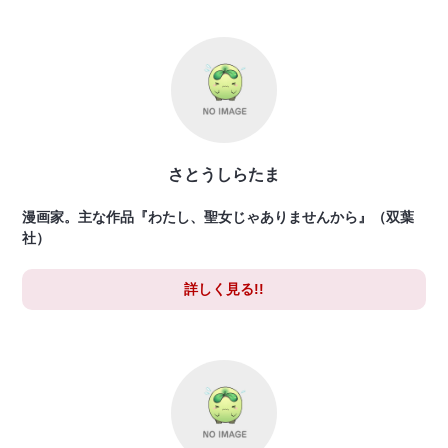
さとうしらたま
漫画家。主な作品『わたし、聖女じゃありませんから』（双葉
社）
詳しく見る!!