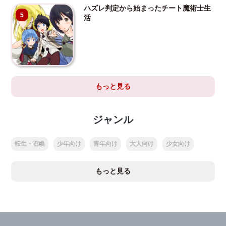
ハズレ判定から始まったチート魔術士生
5
活
もっと見る
ジャンル
転生・召喚
少年向け
青年向け
大人向け
少女向け
もっと見る