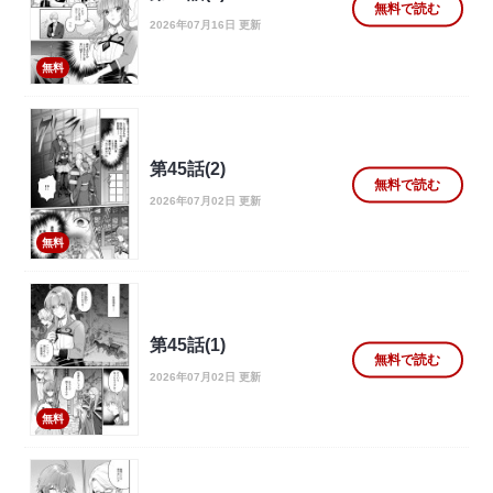
無料で読む
2026年07月16日 更新
無料
第45話(2)
無料で読む
2026年07月02日 更新
無料
第45話(1)
無料で読む
2026年07月02日 更新
無料