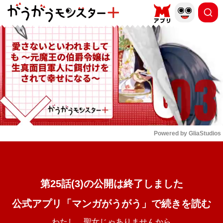
もっと読む
arrow_forward_ios
Powered by 
GliaStudios
Mute
第25話(3)の公開は終了しました
公式アプリ「マンガがうがう」で続きを読む
わたし、聖女じゃありませんから