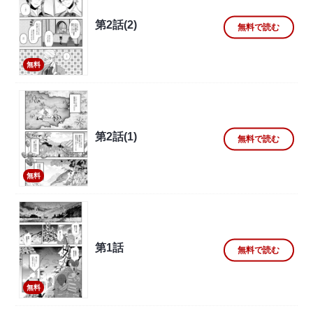
第2話(2)
無料で読む
無料
第2話(1)
無料で読む
無料
第1話
無料で読む
無料