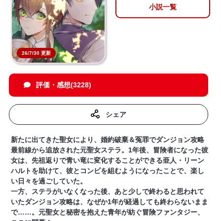
小説一覧
26/7/30 更新
評価・感想(3228)
シェア
新たに出てきた聖女により、婚約破棄＆冤罪でダンジョン攻略
最前線から追放された元聖女ステラ。1年後、冒険者になった彼
女は、先祖返りで青い竜に変化することができる亜人・リーン
ハルトを助けて、彼とコンビを組むようになったことで、楽し
い日々を過ごしていた。
一方、ステラがいなくなった後、あと少しで終わると思われて
いたダンジョン攻略は、なぜか1年が経過しても終わらないまま
で……。元聖女と秘密を抱えた青年が紡ぐ冒険ファンタジー、