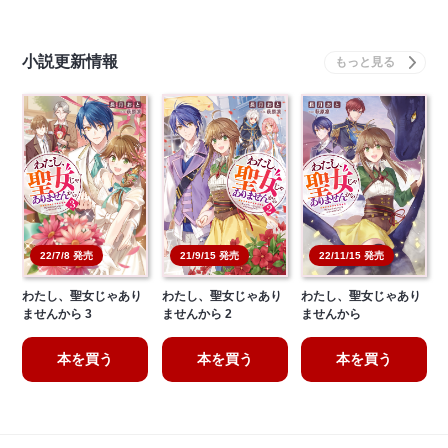
小説更新情報
22/11/15 発売
22/7/8 発売
21/9/15 発売
わたし、聖女じゃあり
わたし、聖女じゃあり
わたし、聖女じゃあり
ませんから 3
ませんから 2
ませんから
本を買う
本を買う
本を買う