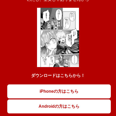
ダウンロードはこちらから！
iPhoneの方はこちら
Androidの方はこちら