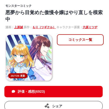
モンスターコミック
悪夢から目覚めた傲慢令嬢はやり直しを模索
中
漫画：
上原誠
原作：
もり（ツギクル）
キャラクター原案：
六原ミツヂ
コミックス一覧
26/7/26 更新
評価・感想(6923)
シェア