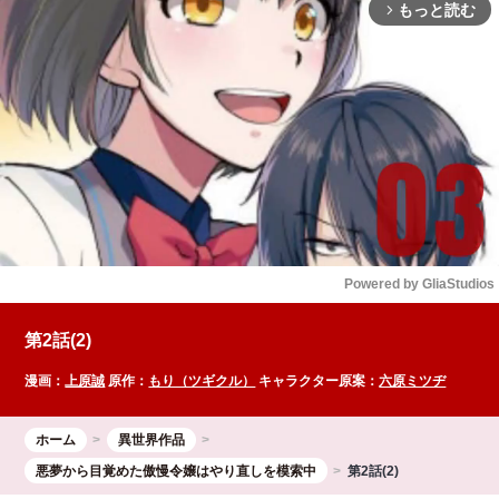
もっと読む
arrow_forward_ios
Powered by 
GliaStudios
Mute
第2話(2)
漫画：
上原誠
原作：
もり（ツギクル）
キャラクター原案：
六原ミツヂ
ホーム
異世界作品
悪夢から目覚めた傲慢令嬢はやり直しを模索中
第2話(2)