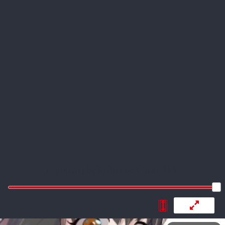
:692.15.692.58:rzdrzd.ydgzwzktg.oi