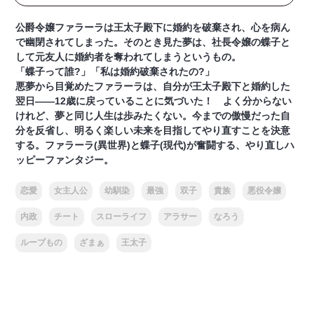
公爵令嬢ファラーラは王太子殿下に婚約を破棄され、心を病ん
で幽閉されてしまった。そのとき見た夢は、社長令嬢の蝶子と
して元友人に婚約者を奪われてしまうというもの。
「蝶子って誰?」「私は婚約破棄されたの?」
悪夢から目覚めたファラーラは、自分が王太子殿下と婚約した
翌日――12歳に戻っていることに気づいた！ よく分からない
けれど、夢と同じ人生は歩みたくない。今までの傲慢だった自
分を反省し、明るく楽しい未来を目指してやり直すことを決意
する。ファラーラ(異世界)と蝶子(現代)が奮闘する、やり直しハ
ッピーファンタジー。
恋愛
女主人公
幼馴染
最強
双子
貴族
悪役令嬢
内政
チート
スローライフ
アラサー
なろう
ループもの
ざまぁ
王太子