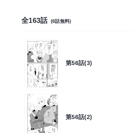
全163話
(6話無料)
第56話(3)
第56話(2)