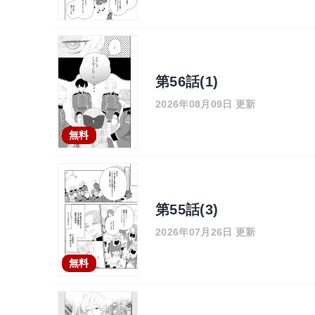
第56話(1)
2026年08月09日 更新
無料
第55話(3)
2026年07月26日 更新
無料