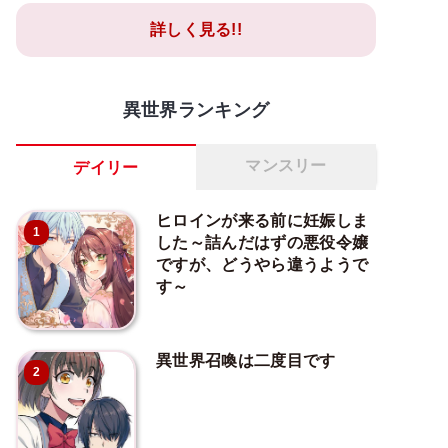
詳しく見る!!
異世界ランキング
マンスリー
デイリー
ヒロインが来る前に妊娠しま
1
した～詰んだはずの悪役令嬢
ですが、どうやら違うようで
す～
異世界召喚は二度目です
2