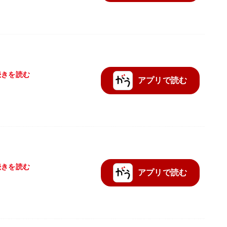
続きを読む
アプリ
で読む
続きを読む
アプリ
で読む