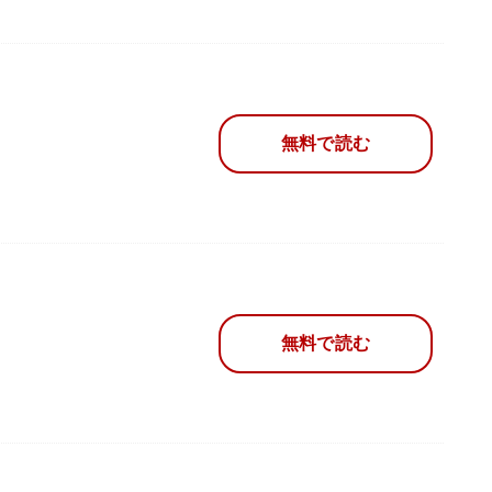
無料で読む
無料で読む