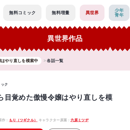
少年
無料コミック
無料増量
異世界
青年
異世界作品
嬢はやり直しを模索中
各話一覧
ミック
ら目覚めた傲慢令嬢はやり直しを模
原作：
もり（ツギクル）
キャラクター原案：
六原ミツヂ