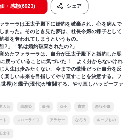
価・感想(6923)
シェア
ァラーラは王太子殿下に婚約を破棄され、心を病んで
しまった。そのとき見た夢は、社長令嬢の蝶子として
約者を奪われてしまうというもの。
誰?」「私は婚約破棄されたの?」
覚めたファラーラは、自分が王太子殿下と婚約した翌
歳に戻っていることに気づいた！ よく分からないけれ
じ人生は歩みたくない。今までの傲慢だった自分を反
く楽しい未来を目指してやり直すことを決意する。フ
異世界)と蝶子(現代)が奮闘する、やり直しハッピーファ
主人公
幼馴染
最強
双子
貴族
悪役令嬢
ート
スローライフ
アラサー
なろう
ループもの
王太子