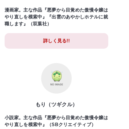
漫画家。主な作品『悪夢から目覚めた傲慢令嬢は
やり直しを模索中』『出雲のあやかしホテルに就
職します』（双葉社）
詳しく見る!!
もり（ツギクル）
小説家。主な作品『悪夢から目覚めた傲慢令嬢は
やり直しを模索中』（SBクリエイティブ）