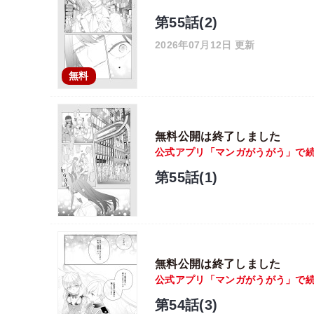
第55話(2)
2026年07月12日 更新
無料
無料公開は終了しました
公式アプリ「マンガがうがう」で
第55話(1)
無料公開は終了しました
公式アプリ「マンガがうがう」で
第54話(3)