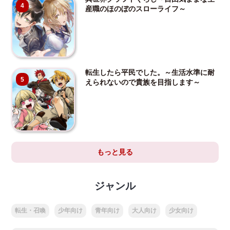
4
産職のほのぼのスローライフ～
転生したら平民でした。～生活水準に耐
5
えられないので貴族を目指します～
もっと見る
ジャンル
転生・召喚
少年向け
青年向け
大人向け
少女向け