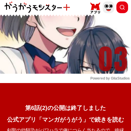
もっと読む
arrow_forward_ios
Powered by 
GliaStudios
Mute
第6話(2)の公開は終了しました
公式アプリ「マンガがうがう」で続きを読む
剣聖の幼馴染がパワハラで俺につらく当たるので、絶縁