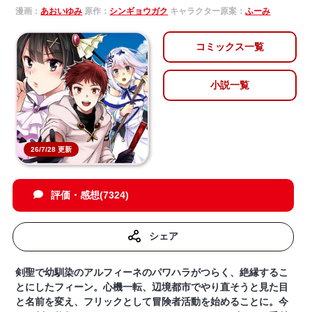
漫画：
あおいゆみ
原作：
シンギョウガク
キャラクター原案：
ふーみ
コミックス一覧
小説一覧
26/7/28 更新
評価・感想(7324)
シェア
剣聖で幼馴染のアルフィーネのパワハラがつらく、絶縁するこ
とにしたフィーン。心機一転、辺境都市でやり直そうと見た目
と名前を変え、フリックとして冒険者活動を始めることに。今