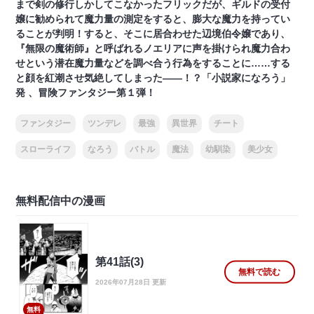
まで剣の修行しかしてこなかったフリックだが、ギルドの受付
嬢に勧められて魔力量の測定をすると、膨大な魔力を持ってい
ることが判明！すると、そこに居合わせた辺境伯令嬢であり、
『無限の魔術師』と呼ばれるノエリアに声を掛けられ魔力合わ
せという潜在魔力量などを調べ合う行為をすることに……する
と顔を紅潮させ気絶してしまった――！？「小説家になろう」
発 、冒険ファンタジー第１弾！
ファンタジー
ツンデレ
最強
異世界
チート
スローライフ
なろう
バトル
魔法
幼馴染
美少女
無料配信中の漫画
第41話(3)
無料で読む
2026年07月28日 更新
無料