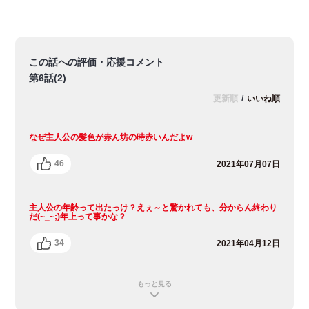
この話への評価・応援コメント
第6話(2)
更新順
/
いいね順
なぜ主人公の髪色が赤ん坊の時赤いんだよ‪w
46
2021年07月07日
主人公の年齢って出たっけ？えぇ～と驚かれても、分からん終わり
だ(~_~;)年上って事かな？
34
2021年04月12日
もっと見る