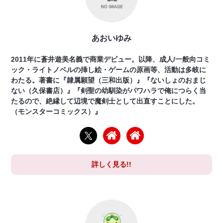
あおいゆみ
2011年に蒼井遊美名義で商業デビュー。以降、成人/一般向コミ
ック・ライトノベルの挿し絵・ゲームの原画等、活動は多岐に
わたる。著書に『隷属願望（三和出版）』『ないしょのおまじ
ない（久保書店）』『剣聖の幼馴染がパワハラで俺につらく当
たるので、絶縁して辺境で魔剣士として出直すことにした。
（モンスターコミックス）』
詳しく見る!!