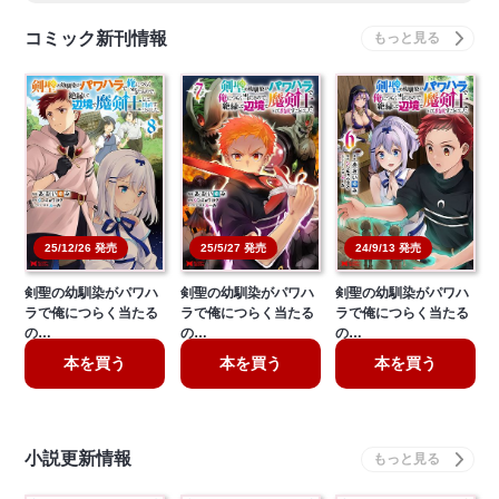
コミック新刊情報
25/12/26 発売
25/5/27 発売
24/9/13 発売
剣聖の幼馴染がパワハ
剣聖の幼馴染がパワハ
剣聖の幼馴染がパワハ
ラで俺につらく当たる
ラで俺につらく当たる
ラで俺につらく当たる
の…
の…
の…
本を買う
本を買う
本を買う
小説更新情報