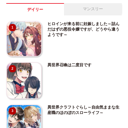
マンスリー
デイリー
ヒロインが来る前に妊娠しました～詰ん
1
だはずの悪役令嬢ですが、どうやら違う
ようです～
異世界召喚は二度目です
2
異世界クラフトぐらし～自由気ままな生
3
産職のほのぼのスローライフ～