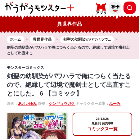
異世界作品
ホーム
異世界作品
剣聖の幼馴染がパワハラで...
剣聖の幼馴染がパワハラで俺につらく当たるので、絶縁して辺境で魔剣士
として出直すこ...
モンスターコミックス
剣聖の幼馴染がパワハラで俺につらく当たる
ので、絶縁して辺境で魔剣士として出直すこ
とにした。 6 【コミック】
漫画：
あおいゆみ
原作：
シンギョウガク
キャラクター原案：
ふーみ
25/12/26
最新刊 発売中!!
コミックス一覧