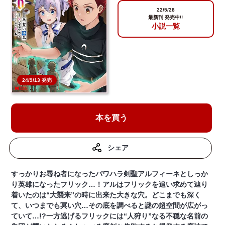
22/5/28
最新刊 発売中!!
小説一覧
24/9/13 発売
本を買う
シェア
すっかりお尋ね者になったパワハラ剣聖アルフィーネとしっか
り英雄になったフリック…！アルはフリックを追い求めて辿り
着いたのは“大襲来”の時に出来た大きな穴。どこまでも深く
て、いつまでも冥い穴…その底を調べると謎の超空間が広がっ
ていて…!?一方逃げるフリックには“人狩り”なる不穏な名前の