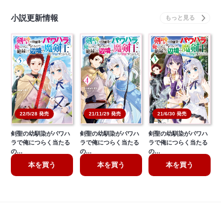
小説更新情報
21/11/29 発売
22/5/28 発売
21/6/30 発売
剣聖の幼馴染がパワハ
剣聖の幼馴染がパワハ
剣聖の幼馴染がパワハ
ラで俺につらく当たる
ラで俺につらく当たる
ラで俺につらく当たる
の…
の…
の…
本を買う
本を買う
本を買う