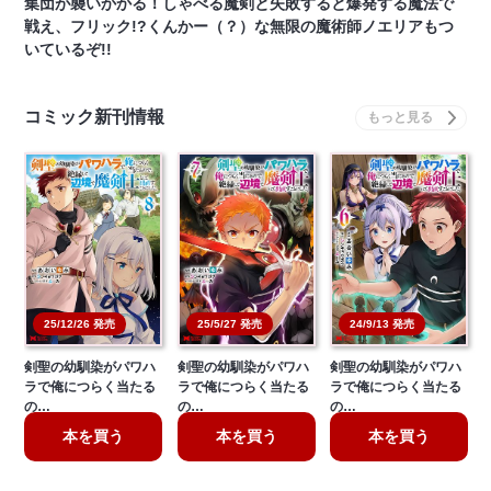
集団が襲いかかる！しゃべる魔剣と失敗すると爆発する魔法で
戦え、フリック!?くんかー（？）な無限の魔術師ノエリアもつ
いているぞ!!
コミック新刊情報
25/12/26 発売
25/5/27 発売
24/9/13 発売
剣聖の幼馴染がパワハ
剣聖の幼馴染がパワハ
剣聖の幼馴染がパワハ
ラで俺につらく当たる
ラで俺につらく当たる
ラで俺につらく当たる
の…
の…
の…
本を買う
本を買う
本を買う