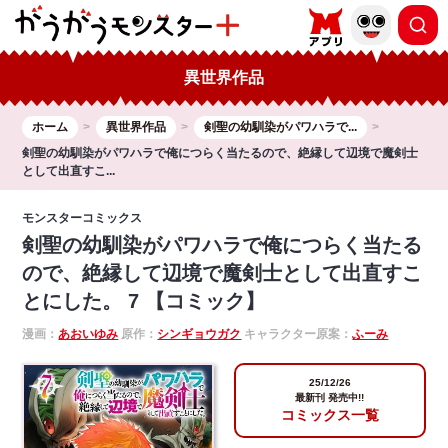
異世界作品
ホーム
異世界作品
剣聖の幼馴染がパワハラで...
剣聖の幼馴染がパワハラで俺につらく当たるので、絶縁して辺境で魔剣士
として出直すこ...
モンスターコミックス
剣聖の幼馴染がパワハラで俺につらく当たる
ので、絶縁して辺境で魔剣士として出直すこ
とにした。 7 【コミック】
漫画：
あおいゆみ
原作：
シンギョウガク
キャラクター原案：
ふーみ
25/12/26
最新刊 発売中!!
コミックス一覧