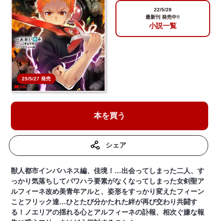
22/5/28
最新刊 発売中!!
小説一覧
25/5/27 発売
本を買う
シェア
獣人都市インバハネス編、佳境！…出会ってしまった二人、す
っかり気落ちしてパワハラ要素がなくなってしまった女剣聖ア
ルフィーネ改め美青年アルと、姿形をすっかり変えたフィーン
ことフリック達…ひとたび分かたれた絆が再び交わり共闘す
る！ノエリアの揺れる心とアルフィーネの訃報、相次ぐ嫌な報