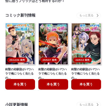
告に惑うフリックはどう相対するのか！
コミック新刊情報
25/12/26 発売
25/5/27 発売
24/9/13 発売
剣聖の幼馴染がパワハ
剣聖の幼馴染がパワハ
剣聖の幼馴染がパワハ
ラで俺につらく当たる
ラで俺につらく当たる
ラで俺につらく当たる
の…
の…
の…
本を買う
本を買う
本を買う
小説更新情報