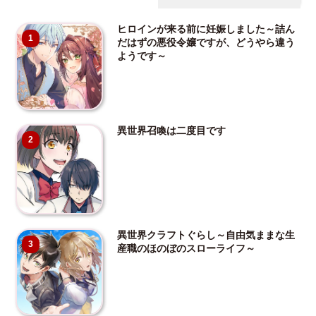
ヒロインが来る前に妊娠しました～詰ん
1
だはずの悪役令嬢ですが、どうやら違う
ようです～
異世界召喚は二度目です
2
異世界クラフトぐらし～自由気ままな生
3
産職のほのぼのスローライフ～