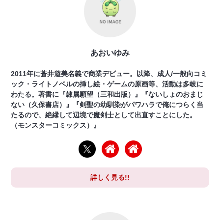
あおいゆみ
2011年に蒼井遊美名義で商業デビュー。以降、成人/一般向コミ
ック・ライトノベルの挿し絵・ゲームの原画等、活動は多岐に
わたる。著書に『隷属願望（三和出版）』『ないしょのおまじ
ない（久保書店）』『剣聖の幼馴染がパワハラで俺につらく当
たるので、絶縁して辺境で魔剣士として出直すことにした。
（モンスターコミックス）』
詳しく見る!!