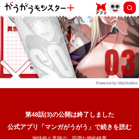
もっと読む
arrow_forward_ios
Powered by 
GliaStudios
Mute
第48話(3)の公開は終了しました
公式アプリ「マンガがうがう」で続きを読む
地味姫と黒猫の、円満な婚約破棄