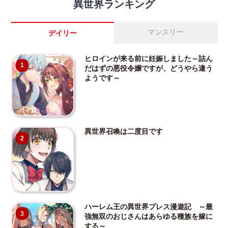
異世界ランキング
マンスリー
デイリー
ヒロインが来る前に妊娠しました～詰ん
1
だはずの悪役令嬢ですが、どうやら違う
ようです～
異世界召喚は二度目です
2
ハーレム王の異世界プレス漫遊記 ～最
3
強無双のおじさんはあらゆる種族を嫁に
する～