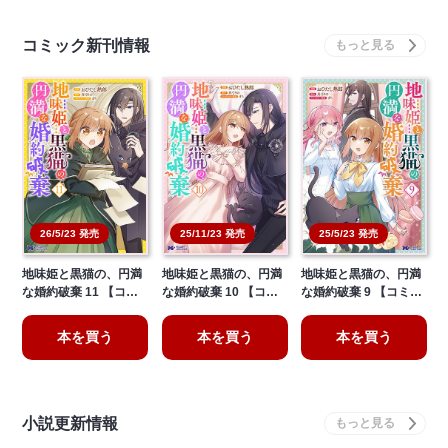
コミック新刊情報
26/5/23 発売
25/11/23 発売
25/5/23 発売
地味姫と黒猫の、円満
地味姫と黒猫の、円満
地味姫と黒猫の、円満
な婚約破棄 11 【コ…
な婚約破棄 10 【コ…
な婚約破棄 9 【コミ…
本を買う
本を買う
本を買う
小説更新情報