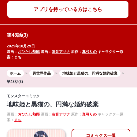
アプリを持っている方はこちら
第48話(3)
2025年10月29日
漫画：
おひたし熱郎
漫画：
灰音アサナ
原作：
真弓りの
キャラクター原
案：
まち
ホーム
異世界作品
地味姫と黒猫の、円満な婚約破棄
第48話(3)
モンスターコミック
地味姫と黒猫の、円満な婚約破棄
漫画：
おひたし熱郎
漫画：
灰音アサナ
原作：
真弓りの
キャラクター原
案：
まち
コミックス一覧