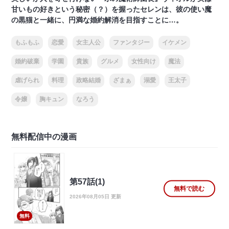
甘いもの好きという秘密（？）を握ったセレンは、彼の使い魔
の黒猫と一緒に、円満な婚約解消を目指すことに…。
もふもふ
恋愛
女主人公
ファンタジー
イケメン
婚約破棄
学園
貴族
グルメ
女性向け
魔法
虐げられ
料理
政略結婚
ざまぁ
溺愛
王太子
令嬢
胸キュン
なろう
無料配信中の漫画
第57話(1)
無料で読む
2026年08月05日 更新
無料