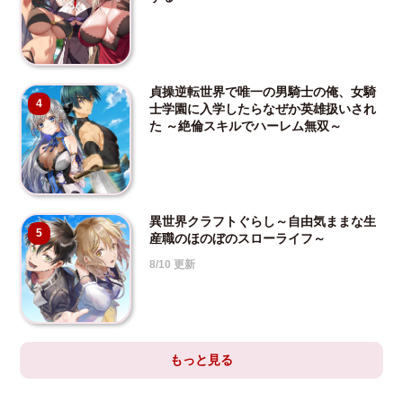
貞操逆転世界で唯一の男騎士の俺、女騎
4
士学園に入学したらなぜか英雄扱いされ
た ～絶倫スキルでハーレム無双～
異世界クラフトぐらし～自由気ままな生
5
産職のほのぼのスローライフ～
8/10 更新
もっと見る