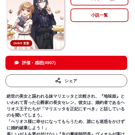
小説一覧
26/8/5 更新
評価・感想(4907)
シェア
絶世の美女と謳われる妹マリエッタと比較され、『地味姫』と
いわれて育った公爵家の長女セレン。彼女は、婚約者であるヘ
リオス王子たちが「マリエッタを正妃にすべき」と話している
のを聞いてしまう。
「ヘリオス様に幸せになってもらうため、誰にも迷惑をかけず
に婚約破棄しよう！」
美しいが人を寄せ付けない『氷の魔術師団長』ヴィオルが実は