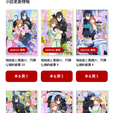
小説更新情報
26/6/10 発売
25/9/10 発売
25/1/10 発売
地味姫と黒猫の、円満
地味姫と黒猫の、円満
地味姫と黒猫の、円満
な婚約破棄 10
な婚約破棄 9
な婚約破棄 8
本を買う
本を買う
本を買う