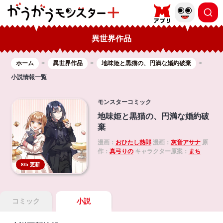
異世界作品
ホーム
異世界作品
地味姫と黒猫の、円満な婚約破棄
小説情報一覧
モンスターコミック
地味姫と黒猫の、円満な婚約破
棄
漫画：
おひたし熱郎
漫画：
灰音アサナ
原
作：
真弓りの
キャラクター原案：
まち
8/5 更新
コミック
小説