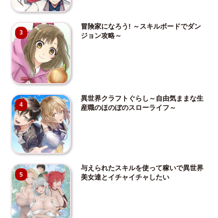
冒険家になろう! ～スキルボードでダン
3
ジョン攻略～
異世界クラフトぐらし～自由気ままな生
4
産職のほのぼのスローライフ～
与えられたスキルを使って稼いで異世界
5
美女達とイチャイチャしたい