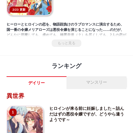
2/23 更新
ヒーローとヒロインの恋を、物語顔負けのラブロマンスに演出するため、
国一番の令嬢メリアローズは悪役令嬢を演じることになった……のだが、
どんなに邪魔しても、虐めても、極悪非道（？）を尽くしても、2人の恋が
進展することはなくて――！？‎‎「小説家になろう」の大人気爆笑ラブコメ
もっと見る
ディ、遂にコミカライズ！‎
ランキング
マンスリー
デイリー
異世界
ヒロインが来る前に妊娠しました～詰ん
1
だはずの悪役令嬢ですが、どうやら違う
ようです～