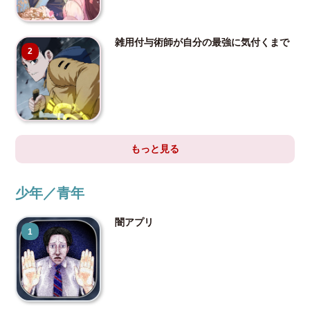
雑用付与術師が自分の最強に気付くまで
2
もっと見る
少年／青年
闇アプリ
1