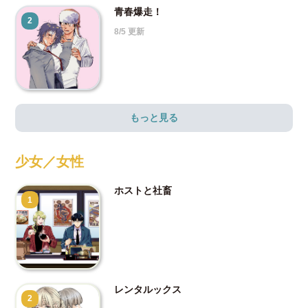
青春爆走！
2
8/5 更新
もっと見る
少女／女性
ホストと社畜
1
レンタルックス
2