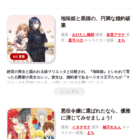
地味姫と黒猫の、円満な婚約破
棄
漫画：
おひたし熱郎
漫画：
灰音アサナ
原
作：
真弓りの
キャラクター原案：
まち
8/5 更新
絶世の美女と謳われる妹マリエッタと比較され、『地味姫』といわれて育
った公爵家の長女セレン。彼女は、婚約者であるヘリオス王子たちが「マ
リエッタを正妃にすべき」と話しているのを聞いてしまう。
「ヘリオス様に幸せになってもらうため、誰にも迷惑をかけずに婚約破棄
もっと見る
しよう！」
美しいが人を寄せ付けない『氷の魔術師団長』ヴィオルが実は甘いもの好
きという秘密（？）を握ったセレンは、彼の使い魔の黒猫と一緒に、円満
悪役令嬢に選ばれたなら、優雅
な婚約解消を目指すことに…。
に演じてみせましょう!
漫画：
イタチサナ
原作：
柚子れもん
キャ
ラクター原案：
まち