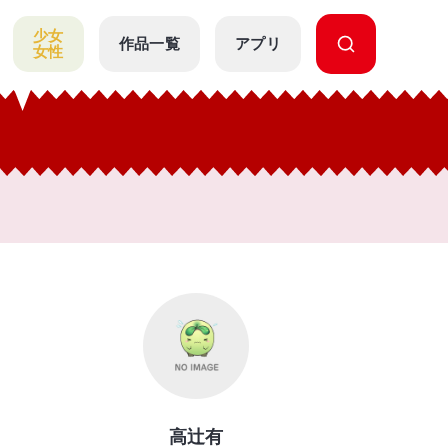
少女
作品一覧
アプリ
女性
高辻有