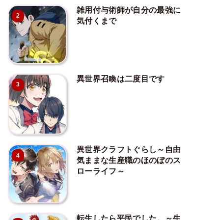
雑用付与術師が自分の最強に
2
気付くまで
異世界召喚は二度目です
3
異世界クラフトぐらし～自由
4
気ままな生産職のほのぼのス
ローライフ～
転生したら平民でした。～生