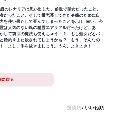
0歳のレナリアは思い出した。前世で聖女だったこと、
者だったこと、そして横恋慕してきた令嬢のために自
力を使い果たして死んでしまったことを…!! 幸い、今
霊は人気のない風の精霊エアリアルだったけど、あ
かして前世の魔法も使えちゃう…？ もし聖女だとバ
と婚約＆また殺されてしまうかも!? もう、そんなの
！ よし、手を抜きましょう。うん、よきよき！
細に戻る
投稿順
/
いいね順