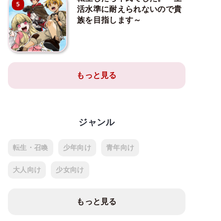
5
活水準に耐えられないので貴
族を目指します～
もっと見る
ジャンル
転生・召喚
少年向け
青年向け
大人向け
少女向け
もっと見る