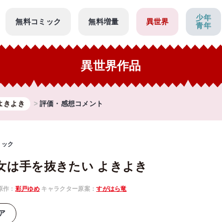
少年
無料コミック
無料増量
異世界
青年
異世界作品
よきよき
評価・感想コメント
ミック
女は手を抜きたい よきよき
原作：
彩戸ゆめ
キャラクター原案：
すがはら竜
ア