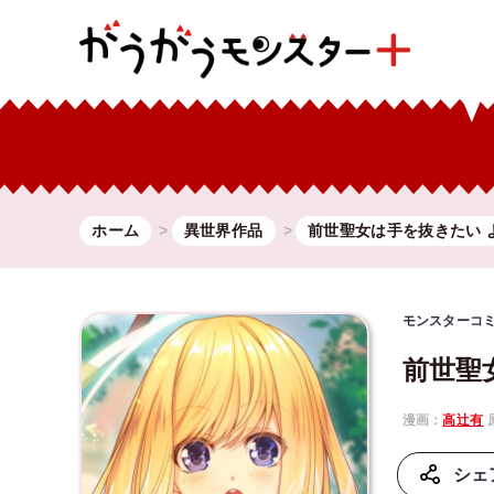
ホーム
異世界作品
前世聖女は手を抜きたい 
モンスターコ
前世聖
漫画：
高辻有
シェ