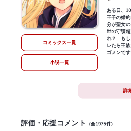
ある日、1
王子の婚約
分が聖女の
世の守護精
れ？ もし
コミックス一覧
レたら王族
ゴメンです
小説一覧
詳
評価・応援コメント
(全1975件)