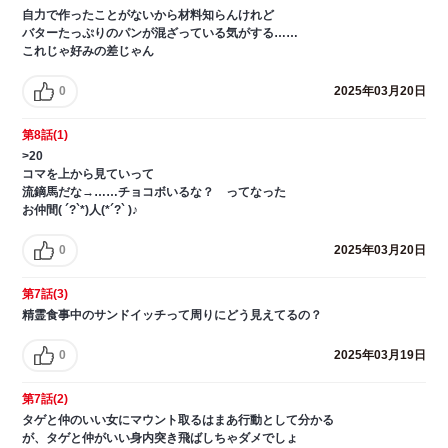
自力で作ったことがないから材料知らんけれど
バターたっぷりのパンが混ざっている気がする……
これじゃ好みの差じゃん
0
2025年03月20日
第8話(1)
>20
コマを上から見ていって
流鏑馬だな→……チョコボいるな？ ってなった
お仲間( ´?`*)人(*´?` )♪
0
2025年03月20日
第7話(3)
精霊食事中のサンドイッチって周りにどう見えてるの？
0
2025年03月19日
第7話(2)
タゲと仲のいい女にマウント取るはまあ行動として分かる
が、タゲと仲がいい身内突き飛ばしちゃダメでしょ