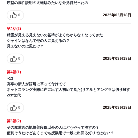
序盤の属性説明の火蜥蜴みたいな外見何だったの
0
2025年03月18日
第4話(2)
精霊が見える見えないの基準がよくわからなくなってきた
シャインはなんで他の人に見えるの？
見えないのは風だけ？
0
2025年03月18日
第4話(1)
>13
高卒の新人が語尾に草って付けてて
ネットスラング実際に声に出す人初めて見た(リアルとアングラは切り離す
2ch世代
0
2025年03月18日
第3話(2)
その魔道具の蝋燭普段風以外の人はどうやって消すの？
便利そうだけどあくまでも授業用で一般に出回る灯りではない？