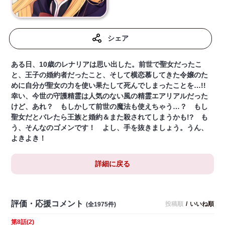
シェア
ある日、10歳のレナリアは思い出した。前世で聖女だったこ
と、王子の婚約者だったこと、そして横恋慕してきた令嬢のた
めに自分が聖女の力を使い果たして死んでしまったことを…!!
幸い、今世の守護精霊は人気のない風の精霊エアリアルだった
けど、あれ？ もしかして前世の魔法も使えちゃう…？ もし
聖女だとバレたら王族と婚約＆また殺されてしまうかも!? も
う、そんなのゴメンです！ よし、手を抜きましょう。うん、
よきよき！
詳細に戻る
評価・応援コメント
投稿順
/
いいね順
(全1975件)
第8話(2)