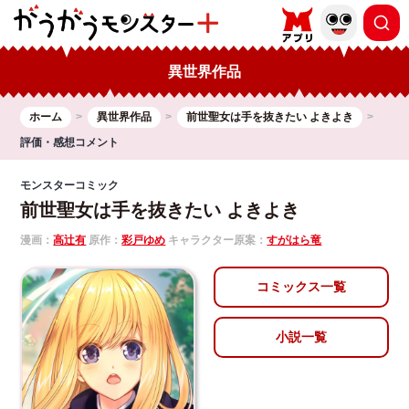
異世界作品
ホーム
異世界作品
前世聖女は手を抜きたい よきよき
評価・感想コメント
モンスターコミック
前世聖女は手を抜きたい よきよき
漫画：
高辻有
原作：
彩戸ゆめ
キャラクター原案：
すがはら竜
コミックス一覧
小説一覧