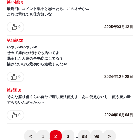
第15話(3)
最終回にコメント集中と思ったら、このオチか…
これは荒れても仕方無いな
0
2025年03月12日
第15話(3)
いやいやいやいや
せめて原作分だけでも描いてよ
課金した人達の事馬鹿にしてる？
描けないなら最初から連載すんなや
0
2024年12月28日
第9話(3)
そんな擦り傷くらい自分で癒し魔法使えよ…あ～使えないし、使う魔力量
すらないんだったわ～
0
2024年10月04日
<
1
2
3
...
98
99
>