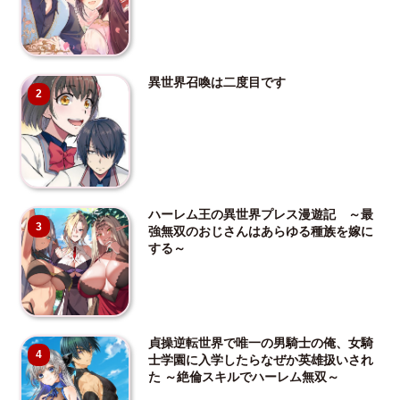
異世界召喚は二度目です
2
ハーレム王の異世界プレス漫遊記 ～最
3
強無双のおじさんはあらゆる種族を嫁に
する～
貞操逆転世界で唯一の男騎士の俺、女騎
4
士学園に入学したらなぜか英雄扱いされ
た ～絶倫スキルでハーレム無双～