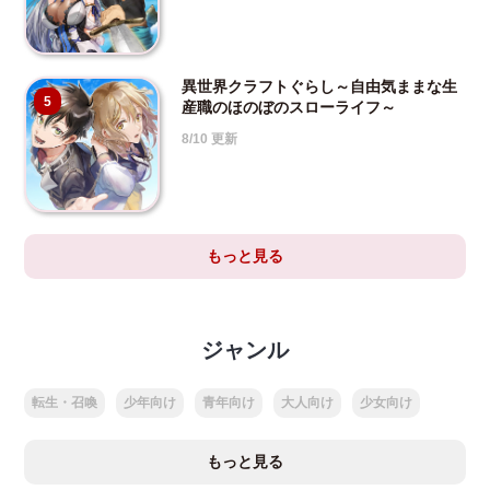
異世界クラフトぐらし～自由気ままな生
5
産職のほのぼのスローライフ～
8/10 更新
もっと見る
ジャンル
転生・召喚
少年向け
青年向け
大人向け
少女向け
もっと見る