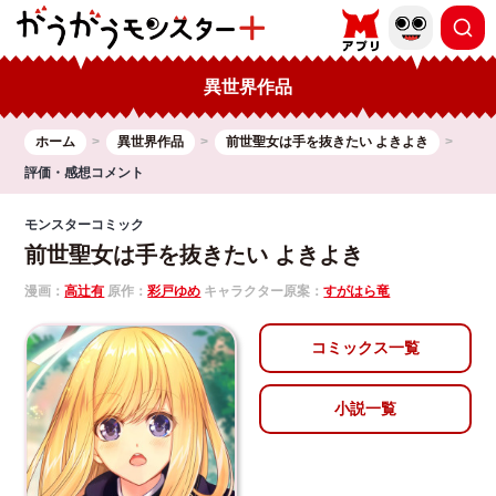
異世界作品
ホーム
異世界作品
前世聖女は手を抜きたい よきよき
評価・感想コメント
モンスターコミック
前世聖女は手を抜きたい よきよき
漫画：
高辻有
原作：
彩戸ゆめ
キャラクター原案：
すがはら竜
コミックス一覧
小説一覧