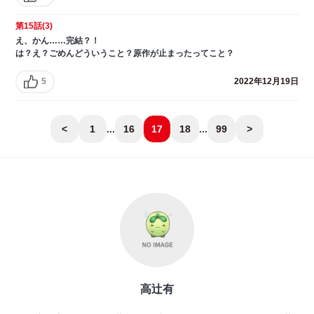
第15話(3)
え、かん……完結？！
は？え？ごめんどういうこと？原作が止まったってこと？
5
2022年12月19日
<
1
...
16
17
18
...
99
>
高辻有