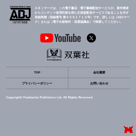
ＡＢＪマークは、この電子書店・電子書籍配信サービスが、著作権者
からコンテンツ使用許諾を得た正規版配信サービスであることを示す
登録商標（登録番号 第６０９１７１３号）です。詳しくは［ABJマー
ク］または［電子出版制作・流通協議会］で検索してください。
TOP
会社概要
プライバシーポリシー
お問い合わせ
Copyright© Futabasha Publishers Ltd. All Rights Reserved