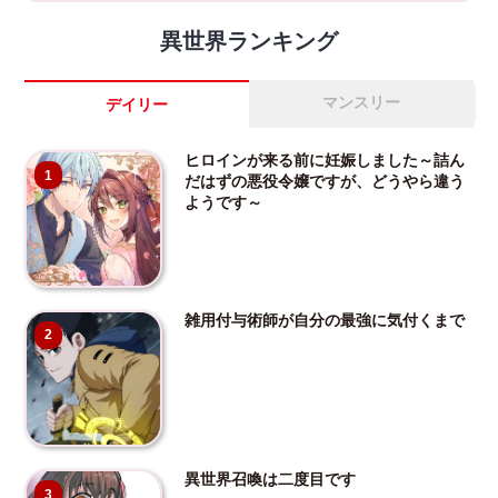
異世界ランキング
マンスリー
デイリー
ヒロインが来る前に妊娠しました～詰ん
1
だはずの悪役令嬢ですが、どうやら違う
ようです～
雑用付与術師が自分の最強に気付くまで
2
異世界召喚は二度目です
3