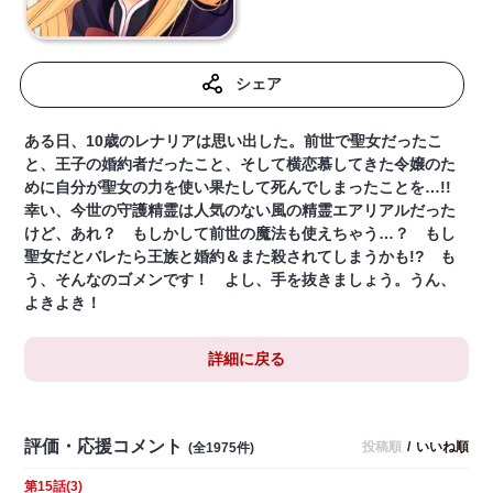
シェア
ある日、10歳のレナリアは思い出した。前世で聖女だったこ
と、王子の婚約者だったこと、そして横恋慕してきた令嬢のた
めに自分が聖女の力を使い果たして死んでしまったことを…!!
幸い、今世の守護精霊は人気のない風の精霊エアリアルだった
けど、あれ？ もしかして前世の魔法も使えちゃう…？ もし
聖女だとバレたら王族と婚約＆また殺されてしまうかも!? も
う、そんなのゴメンです！ よし、手を抜きましょう。うん、
よきよき！
詳細に戻る
評価・応援コメント
投稿順
/
いいね順
(全1975件)
第15話(3)