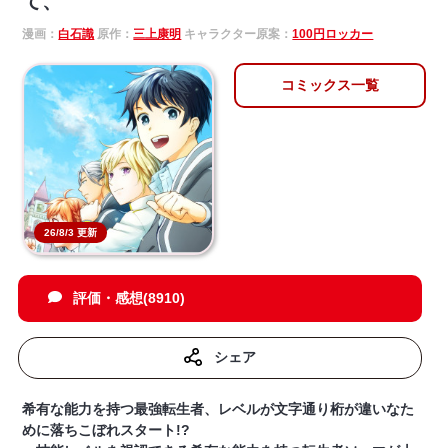
て、
漫画：
白石識
原作：
三上康明
キャラクター原案：
100円ロッカー
コミックス一覧
26/8/3 更新
評価・感想(8910)
シェア
希有な能力を持つ最強転生者、レベルが文字通り桁が違いなた
めに落ちこぼれスタート!?