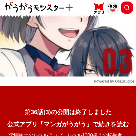
もっと読む
arrow_forward_ios
Powered by 
GliaStudios
Mute
第36話(3)の公開は終了しました
公式アプリ「マンガがうがう」で続きを読む
学園騎士のレベルアップ！レベル1000超えの転生者、