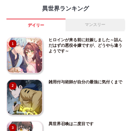
異世界ランキング
マンスリー
デイリー
ヒロインが来る前に妊娠しました～詰ん
1
だはずの悪役令嬢ですが、どうやら違う
ようです～
雑用付与術師が自分の最強に気付くまで
2
異世界召喚は二度目です
3