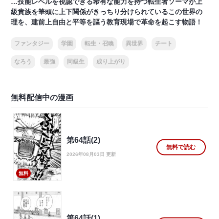
…技能レベルを視認できる希有な能力を持つ転生者ソーマが上
級貴族を筆頭に上下関係がきっちり分けられているこの世界の
理を、建前上自由と平等を謳う教育現場で革命を起こす物語！
ファンタジー
学園
転生・召喚
異世界
チート
なろう
最強
同級生
成り上がり
無料配信中の漫画
第64話(2)
無料で読む
2026年08月03日 更新
無料
第64話(1)