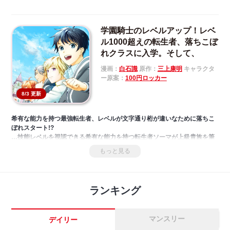
学園騎士のレベルアップ！レベ
ル1000超えの転生者、落ちこぼ
れクラスに入学。そして、
漫画：
白石識
原作：
三上康明
キャラクタ
ー原案：
100円ロッカー
8/3 更新
希有な能力を持つ最強転生者、レベルが文字通り桁が違いなために落ちこ
ぼれスタート!?
…技能レベルを視認できる希有な能力を持つ転生者ソーマが上級貴族を筆
頭に上下関係がきっちり分けられているこの世界の理を、建前上自由と平
もっと見る
等を謳う教育現場で革命を起こす物語！
ランキング
マンスリー
デイリー