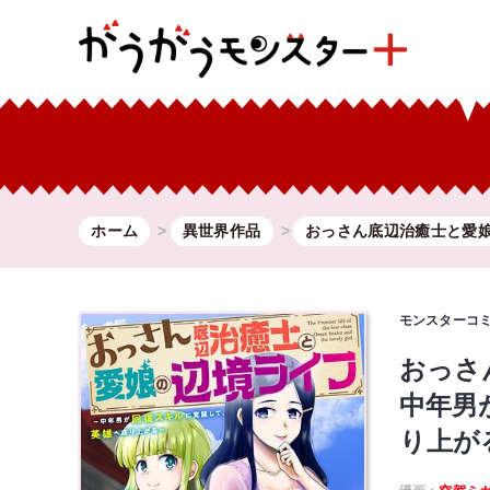
ホーム
異世界作品
おっさん底辺治癒士と愛娘.
モンスターコ
おっさ
中年男
り上が