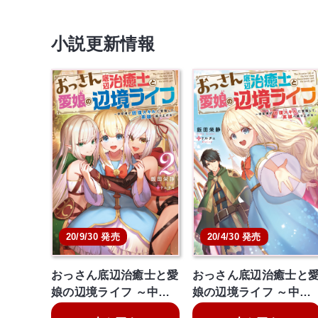
小説更新情報
20/9/30 発売
20/4/30 発売
おっさん底辺治癒士と愛
おっさん底辺治癒士と
娘の辺境ライフ ～中…
娘の辺境ライフ ～中…