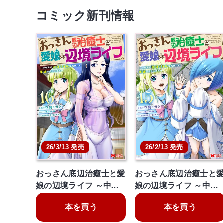
コミック新刊情報
26/3/13 発売
26/2/13 発売
おっさん底辺治癒士と愛
おっさん底辺治癒士と
娘の辺境ライフ ～中…
娘の辺境ライフ ～中…
本を買う
本を買う