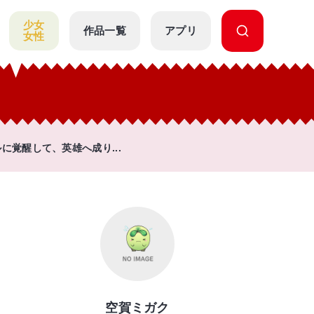
少女
作品一覧
アプリ
女性
覚醒して、英雄へ成り...
空賀ミガク