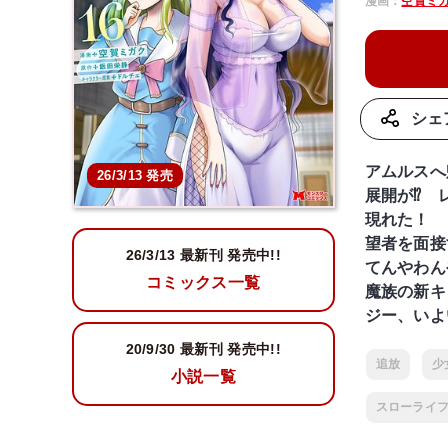
漫画：
空賀ミ
シェ
アムルスへ
26/3/13 発売
展開が⁉ 
現れた！ 
望者を面接
26/3/13 最新刊 発売中!!
てんやわん
コミックス一覧
魔族の新キ
ジー、いよ
20/9/30
最新刊 発売中!!
追放
少
小説一覧
スローライ