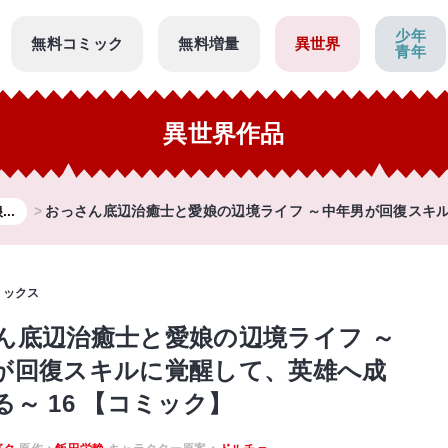
少年
無料コミック
無料増量
異世界
青年
異世界作品
..
おっさん底辺治癒士と愛娘の辺境ライフ ～中年男が回復スキルに
ミックス
ん底辺治癒士と愛娘の辺境ライフ ～
が回復スキルに覚醒して、英雄へ成
る～ 16 【コミック】