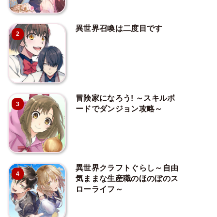
異世界召喚は二度目です
2
冒険家になろう! ～スキルボ
3
ードでダンジョン攻略～
異世界クラフトぐらし～自由
4
気ままな生産職のほのぼのス
ローライフ～