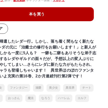
ガク
原作：
飯田栄静
キャラクター原案：
ドルチェ
本を買う
ア
帰還したレダ一行。しかし、落ち着く間もなく新たな
レダの元に「治癒士の修行をお願いします！」と新人が
しかも一度に5人も？ 一癖も二癖もありそうな弟子志
するレダやギルドの面々だが、予想以上の変人ぶりに
やしてしまい…さらにレダに新たな力がもたらされ、
ャラも登場しちゃいます！ 異世界ほのぼのファンタ
いよ充実の第16巻、2か月連続刊行第2弾です！
女
ファンタジー
溺愛
美少女
異世界
チート
フ
おっさん
魔法
なろう
ハーレム
エルフ