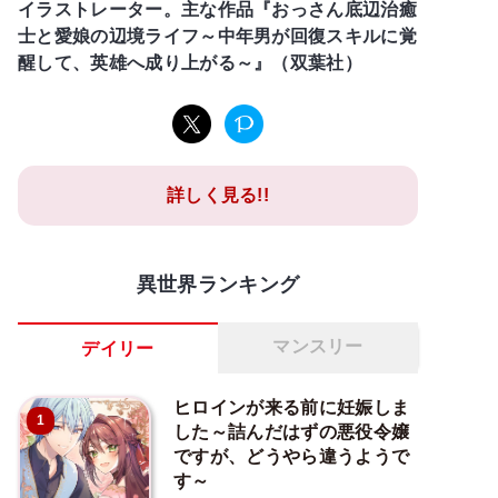
イラストレーター。主な作品『おっさん底辺治癒
士と愛娘の辺境ライフ～中年男が回復スキルに覚
醒して、英雄へ成り上がる～』（双葉社）
詳しく見る!!
異世界ランキング
マンスリー
デイリー
ヒロインが来る前に妊娠しま
1
した～詰んだはずの悪役令嬢
ですが、どうやら違うようで
す～