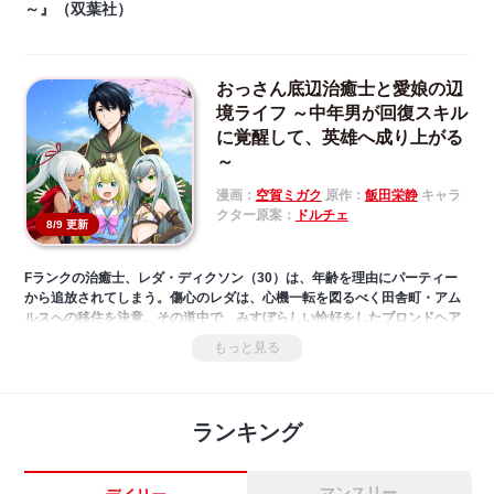
～』（双葉社）
おっさん底辺治癒士と愛娘の辺
境ライフ ～中年男が回復スキル
に覚醒して、英雄へ成り上がる
～
漫画：
空賀ミガク
原作：
飯田栄静
キャラ
クター原案：
ドルチェ
8/9 更新
Fランクの治癒士、レダ・ディクソン（30）は、年齢を理由にパーティー
から追放されてしまう。傷心のレダは、心機一転を図るべく田舎町・アム
ルスへの移住を決意。その道中で、みすぼらしい恰好をしたブロンドヘア
の少女・ミナと出会う。付近に親は見当たらず、お人好しなレダは彼女の
もっと見る
保護者になることに。アルムスで、少女とともに新生活を始めたレダは、
無自覚チートだった『回復魔法』のおかげで町民たちから“先生”と呼ばれ
るまでに！二人は様々なトラブルを解決するとともに、家族の絆を深めて
いく――。「小説家になろう」発、愛娘とのハートフルファンタジー第一
ランキング
弾！
マンスリー