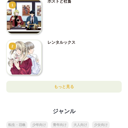
ホストと社畜
1
レンタルックス
2
もっと見る
ジャンル
転生・召喚
少年向け
青年向け
大人向け
少女向け