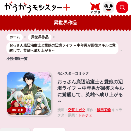
異世界作品
ホーム
異世界作品
おっさん底辺治癒士と愛娘の辺境ライフ ～中年男が回復スキルに覚
醒して、英雄へ成り上がる～
小説情報一覧
モンスターコミック
おっさん底辺治癒士と愛娘の辺
境ライフ ～中年男が回復スキル
に覚醒して、英雄へ成り上がる
～
漫画：
空賀ミガク
原作：
飯田栄静
キャラ
8/2 更新
クター原案：
ドルチェ