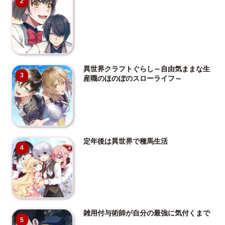
2
異世界クラフトぐらし～自由気ままな生
3
産職のほのぼのスローライフ～
定年後は異世界で種馬生活
4
雑用付与術師が自分の最強に気付くまで
5