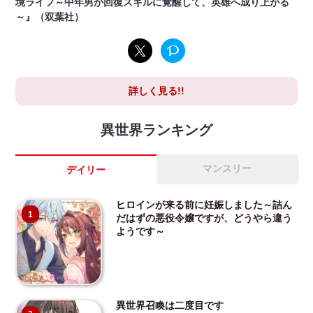
境ライフ～中年男が回復スキルに覚醒して、英雄へ成り上がる
～』（双葉社）
詳しく見る!!
異世界ランキング
マンスリー
デイリー
ヒロインが来る前に妊娠しました～詰ん
1
だはずの悪役令嬢ですが、どうやら違う
ようです～
異世界召喚は二度目です