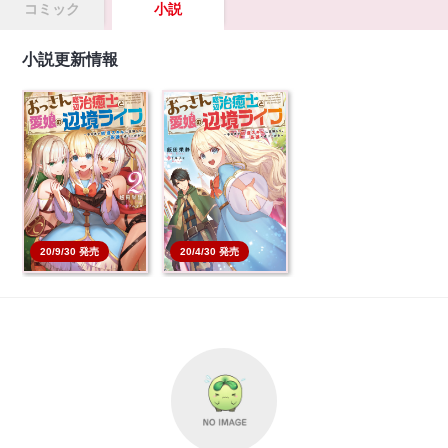
コミック
小説
小説更新情報
おっさん底辺治癒士と
おっさん底辺治癒士と
愛娘の辺境ライフ ～
愛娘の辺境ライフ ～
中…
中…
本を買う
本を買う
20/9/30 発売
20/4/30 発売