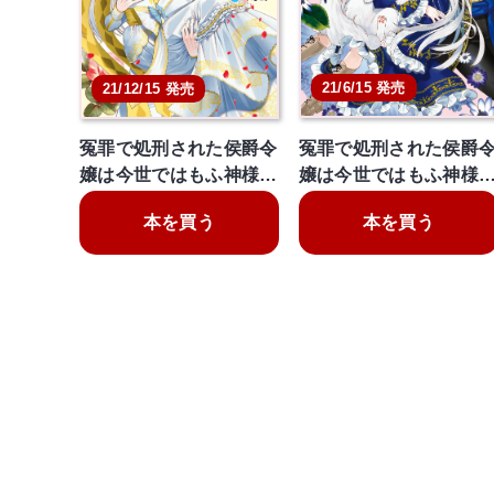
21/6/15 発売
21/12/15 発売
冤罪で処刑された侯爵令
冤罪で処刑された侯爵
嬢は今世ではもふ神様…
嬢は今世ではもふ神様
本を買う
本を買う