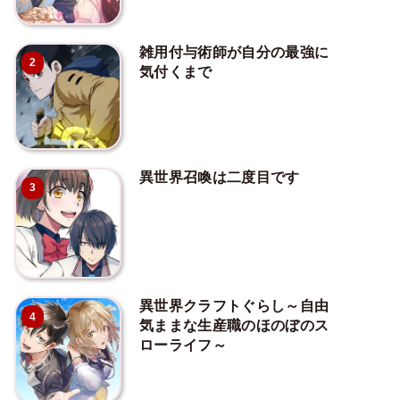
雑用付与術師が自分の最強に
2
気付くまで
異世界召喚は二度目です
3
異世界クラフトぐらし～自由
4
気ままな生産職のほのぼのス
ローライフ～