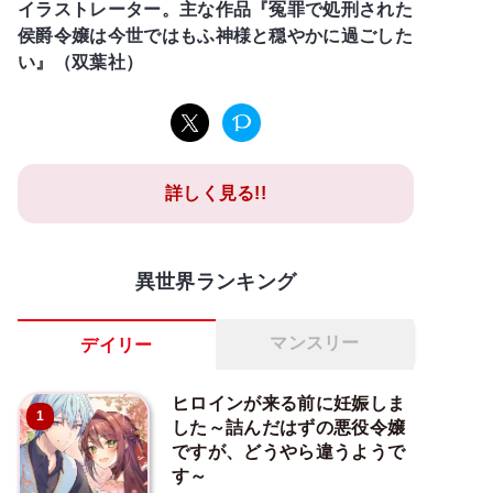
イラストレーター。主な作品『冤罪で処刑された
侯爵令嬢は今世ではもふ神様と穏やかに過ごした
い』（双葉社）
詳しく見る!!
異世界ランキング
マンスリー
デイリー
ヒロインが来る前に妊娠しま
1
した～詰んだはずの悪役令嬢
ですが、どうやら違うようで
す～