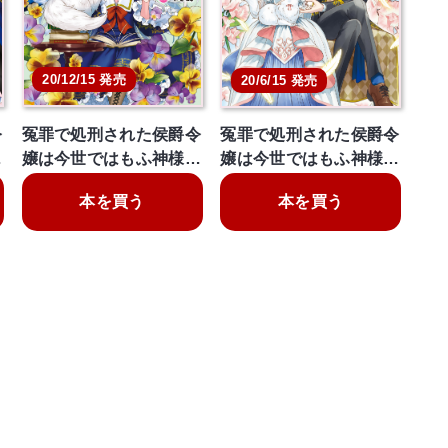
20/12/15 発売
20/6/15 発売
令
冤罪で処刑された侯爵令
冤罪で処刑された侯爵令
…
嬢は今世ではもふ神様…
嬢は今世ではもふ神様…
本を買う
本を買う