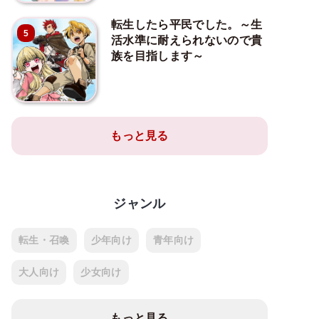
転生したら平民でした。～生
5
活水準に耐えられないので貴
族を目指します～
もっと見る
ジャンル
転生・召喚
少年向け
青年向け
大人向け
少女向け
もっと見る