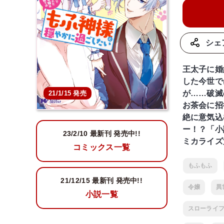
シェ
王太子に婚
した今世で
が……破滅
21/1/15 発売
お茶会に招
絶に意気込
ー！？「小
23/2/10 最新刊 発売中!!
ミカライズ
コミックス一覧
もふもふ
21/12/15
最新刊 発売中!!
令嬢
異
小説一覧
スローライ