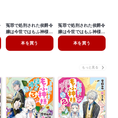
令
冤罪で処刑された侯爵令
冤罪で処刑された侯爵令
…
嬢は今世ではもふ神様…
嬢は今世ではもふ神様…
本を買う
本を買う