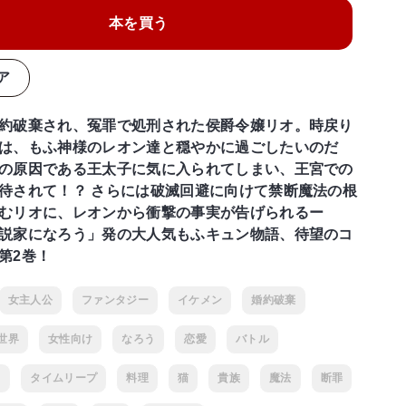
本を買う
ア
約破棄され、冤罪で処刑された侯爵令嬢リオ。時戻り
は、もふ神様のレオン達と穏やかに過ごしたいのだ
の原因である王太子に気に入られてしまい、王宮での
待されて！？ さらには破滅回避に向けて禁断魔法の根
むリオに、レオンから衝撃の事実が告げられるー
説家になろう」発の大人気もふキュン物語、待望のコ
第2巻！
女主人公
ファンタジー
イケメン
婚約破棄
世界
女性向け
なろう
恋愛
バトル
フ
タイムリープ
料理
猫
貴族
魔法
断罪