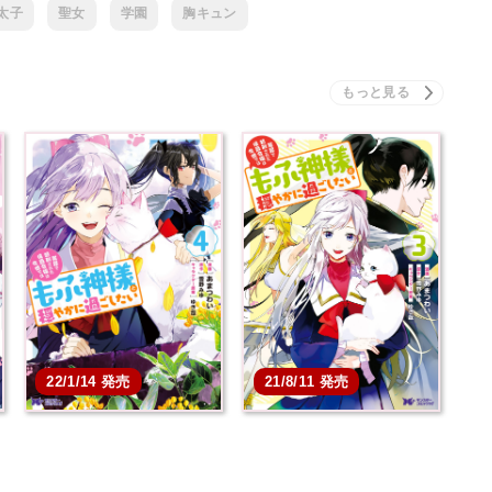
太子
聖女
学園
胸キュン
22/1/14 発売
21/8/11 発売