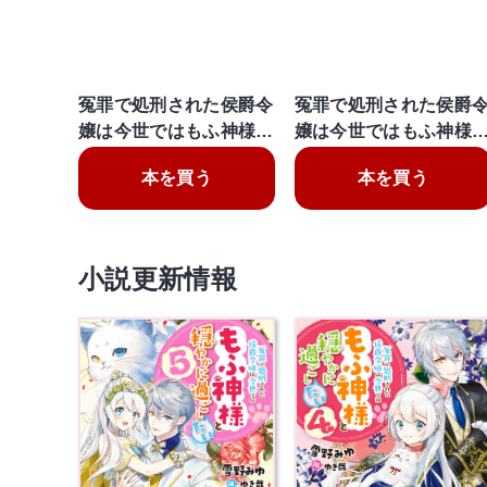
冤罪で処刑された侯爵令
冤罪で処刑された侯爵
嬢は今世ではもふ神様…
嬢は今世ではもふ神様
本を買う
本を買う
小説更新情報