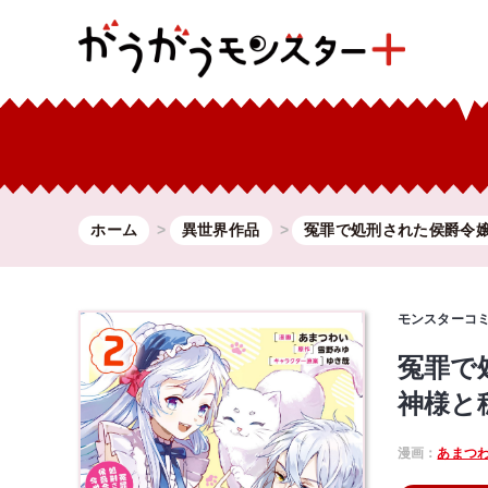
ホーム
異世界作品
冤罪で処刑された侯爵令嬢.
モンスターコ
冤罪で
神様と
漫画：
あまつ