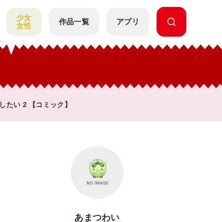
少女
作品一覧
アプリ
女性
たい 2 【コミック】
あまつわい