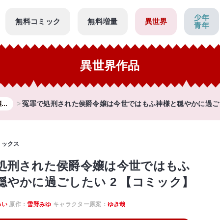
少年
無料コミック
無料増量
異世界
青年
異世界作品
..
冤罪で処刑された侯爵令嬢は今世ではもふ神様と穏やかに過ごし
ミックス
処刑された侯爵令嬢は今世ではもふ
穏やかに過ごしたい 2 【コミック】
わい
原作：
雪野みゆ
キャラクター原案：
ゆき哉