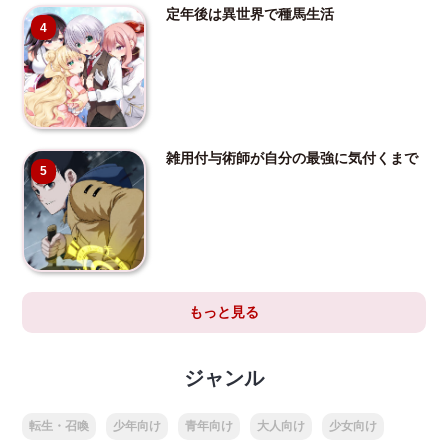
定年後は異世界で種馬生活
4
雑用付与術師が自分の最強に気付くまで
5
もっと見る
ジャンル
転生・召喚
少年向け
青年向け
大人向け
少女向け