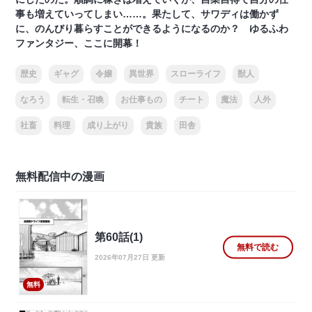
事も増えていってしまい……。果たして、サワディは働かず
に、のんびり暮らすことができるようになるのか？ ゆるふわ
ファンタジー、ここに開幕！
歴史
ギャグ
令嬢
異世界
スローライフ
獣人
なろう
転生・召喚
お仕事もの
チート
魔法
人外
社畜
料理
成り上がり
貴族
田舎
無料配信中の漫画
第60話(1)
無料で読む
2026年07月27日 更新
無料