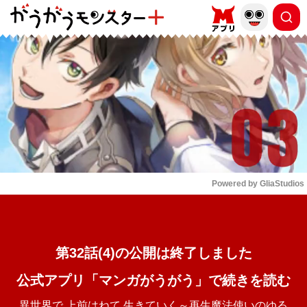
もっと読む
arrow_forward_ios
Powered by 
GliaStudios
Mute
第32話(4)の公開は終了しました
公式アプリ「マンガがうがう」で続きを読む
異世界で 上前はねて 生きていく～再生魔法使いのゆる