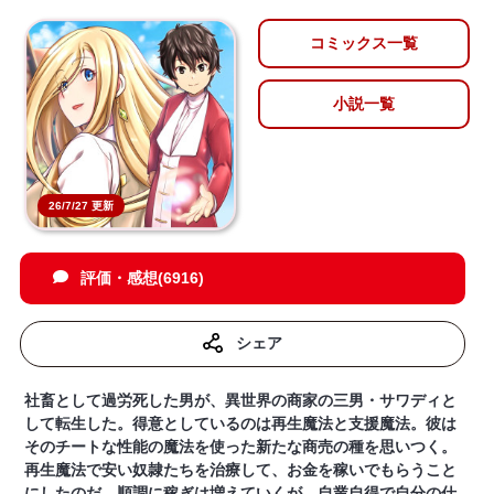
コミックス一覧
小説一覧
26/7/27 更新
評価・感想(6916)
シェア
社畜として過労死した男が、異世界の商家の三男・サワディと
して転生した。得意としているのは再生魔法と支援魔法。彼は
そのチートな性能の魔法を使った新たな商売の種を思いつく。
再生魔法で安い奴隷たちを治療して、お金を稼いでもらうこと
にしたのだ。順調に稼ぎは増えていくが、自業自得で自分の仕