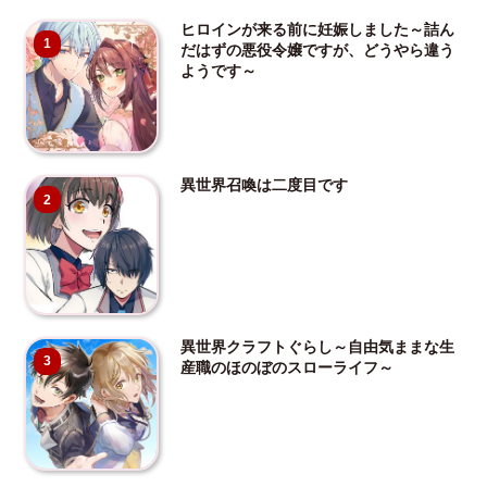
ヒロインが来る前に妊娠しました～詰ん
1
だはずの悪役令嬢ですが、どうやら違う
ようです～
異世界召喚は二度目です
2
異世界クラフトぐらし～自由気ままな生
3
産職のほのぼのスローライフ～